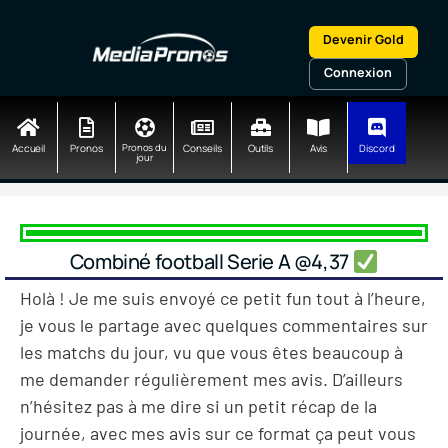
Aller
au
Devenir Gold
contenu
Connexion
Accueil
Pronos
Pronos du
Conseils
Outils
Avis
Discord
jour
Combiné football Serie A @4,37
Holà ! Je me suis envoyé ce petit fun tout à l’heure,
je vous le partage avec quelques commentaires sur
les matchs du jour, vu que vous êtes beaucoup à
me demander régulièrement mes avis. D’ailleurs
n’hésitez pas à me dire si un petit récap de la
journée, avec mes avis sur ce format ça peut vous