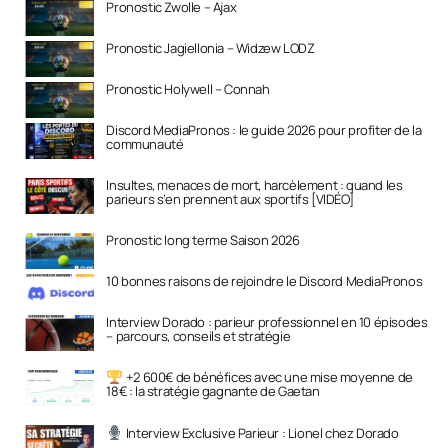
Pronostic Zwolle – Ajax
Pronostic Jagiellonia – Widzew LODZ
Pronostic Holywell – Connah
Discord MediaPronos : le guide 2026 pour profiter de la
communauté
Insultes, menaces de mort, harcèlement : quand les
parieurs s’en prennent aux sportifs [VIDÉO]
Pronostic long terme Saison 2026
10 bonnes raisons de rejoindre le Discord MediaPronos
Interview Dorado : parieur professionnel en 10 épisodes
– parcours, conseils et stratégie
+2 600€ de bénéfices avec une mise moyenne de
18€ : la stratégie gagnante de Gaetan
Interview Exclusive Parieur : Lionel chez Dorado