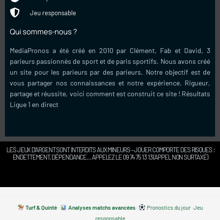
Jeu responsable
Qui sommes-nous ?
MediaPronos a été créé en 2010 par Clément, Fab et David, 3
parieurs passionnés de sport et de paris sportifs. Nous avons créé
un site pour les parieurs par des parieurs. Notre objectif est de
vous partager nos connaissances et notre expérience. Rigueur,
partage et réussite, voici comment est construit ce site !
Résultats
Ligue 1 en direct
LES JEUX D’ARGENT SONT INTERDITS AUX MINEURS – JOUER COMPORTE DES RISQUES :
ENDETTEMENT, DÉPENDANCE… APPELEZ LE 09 74 75 13 13 (APPEL NON SURTAXÉ)
Turf & Quinté
·
Analyses matchs avancées
·
Pronostics du jour
·
Jeu
responsable