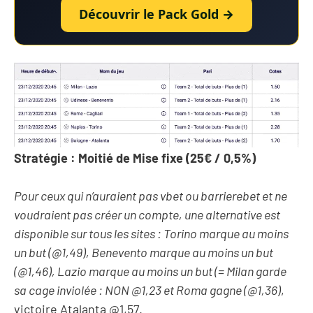
Découvrir le Pack Gold →
Stratégie : Moitié de Mise fixe (25€ / 0,5%)
Pour ceux qui n’auraient pas vbet ou barrierebet et ne
voudraient pas créer un compte, une alternative est
disponible sur tous les sites : Torino marque au moins
un but (@1,49), Benevento marque au moins un but
(@1,46), Lazio marque au moins un but (= Milan garde
sa cage inviolée : NON @1,23 et Roma gagne (@1,36)
,
victoire Atalanta @1,57.