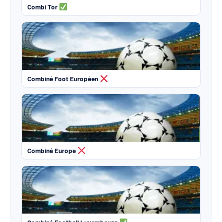
Combi Tor
Combiné Foot Européen
Combiné Europe