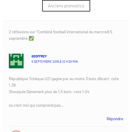
Anciens pronostics
2 réflexions sur “Combiné football international du mercredi 5
septembre
”
GEOFFREY
5 SEPTEMBRE 2018 À 12 H 00 MIN
République Tchèque U21 gagne par au moins 3 buts d’écart: cote
1.38
Slovaquie Danemark plus de 1,5 buts: cote 1.04
ou c’est moi qui comprend pas…
Répondre