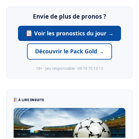
Envie de plus de pronos ?
Voir les pronostics du jour →
Découvrir le Pack Gold →
18+ · Jeu responsable · 09 74 75 13 13
À LIRE ENSUITE