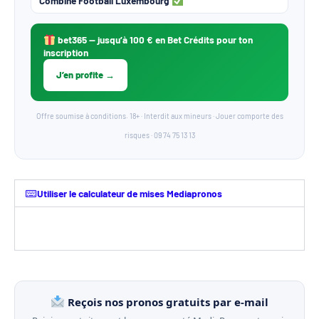
Combiné Football Luxembourg
bet365
— jusqu’à 100 € en Bet Crédits pour ton
inscription
J’en profite →
Offre soumise à conditions. 18+ · Interdit aux mineurs · Jouer comporte des
risques · 09 74 75 13 13
Utiliser le calculateur de mises Mediapronos
Reçois nos pronos gratuits par e-mail