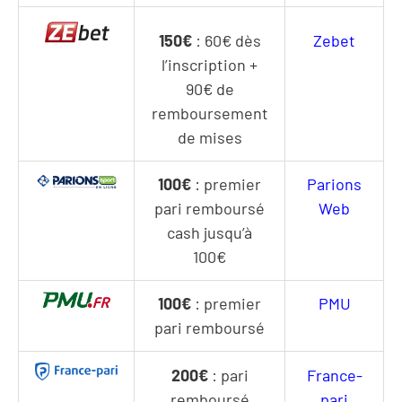
150€
: 60€ dès
Zebet
l’inscription +
90€ de
remboursement
de mises
100€
: premier
Parions
pari remboursé
Web
cash jusqu’à
100€
100€
: premier
PMU
pari remboursé
200€
: pari
France-
remboursé
pari