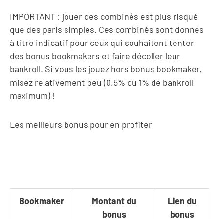
IMPORTANT : jouer des combinés est plus risqué
que des paris simples. Ces combinés sont donnés
à titre indicatif pour ceux qui souhaitent tenter
des bonus bookmakers et faire décoller leur
bankroll. Si vous les jouez hors bonus bookmaker,
misez relativement peu (0,5% ou 1% de bankroll
maximum) !
Les meilleurs bonus pour en profiter
Bookmaker
Montant du
Lien du
bonus
bonus