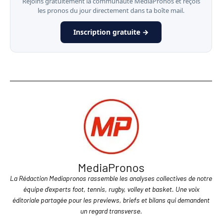
Rejoins gratuitement la communauté MediaPronos et reçois
les pronos du jour directement dans ta boîte mail.
Inscription gratuite →
MediaPronos
La Rédaction Mediapronos rassemble les analyses collectives de notre
équipe d'experts foot, tennis, rugby, volley et basket. Une voix
éditoriale partagée pour les previews, briefs et bilans qui demandent
un regard transverse.