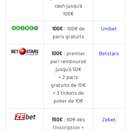
cash jusqu’à
100€
100€
: 100€ de
Unibet
paris gratuits
100€
: premier
Betstars
pari remboursé
jusqu’à 50€
+ 2 paris
gratuits de 10€
+ 3 tickets de
poker de 10€
150€
: 60€ dès
Zebet
l’inscription +