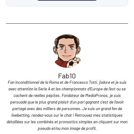
Fab10
Fan inconditionnel de la Roma et de Francesco Totti, j’adore et je suis
avec attention la Serie A et les championnats d’Europe de l’est ou se
cachent de réelles pépites. Fondateur de MediaPronos, je suis
persuadé que le plus grand plaisir d’un pari gagnant c’est de l’avoir
partagé avec des milliers de personnes. Je suis un grand fan de
livebetting, rendez-vous sur le chat ! Retrouvez mes statistiques
détaillées sur les combinés et pronostics simples en cliquant sur mon
pseudo et/ou mon image de profil.