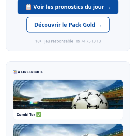
Voir les pronostics du jour →
Découvrir le Pack Gold →
18+ · Jeu responsable · 09 74 75 13 13
À LIRE ENSUITE
Combi Tor