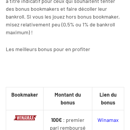
à titre indicatif pour ceux qui souhaitent tenter
des bonus bookmakers et faire décoller leur
bankroll. Si vous les jouez hors bonus bookmaker,
misez relativement peu (0,5% ou 1% de bankroll
maximum) !
Les meilleurs bonus pour en profiter
Bookmaker
Montant du
Lien du
bonus
bonus
100€
: premier
Winamax
pari remboursé