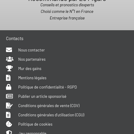
Conseils et pronostics d'experts
Choisi comme le N°1 en France
Entreprise française
Contacts
Nous contacter
Nos partenaires
Mur des gains
Mentions légales
Politique de confidentialité - RGPD
Publier un article sponsorisé
Conditions générales de vente (CGV)
Conditions générales d'utilisation (CGU)
Politique de cookies
Jeu responsable