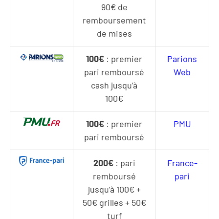
90€ de
remboursement
de mises
100€
: premier
Parions
pari remboursé
Web
cash jusqu’à
100€
100€
: premier
PMU
pari remboursé
200€
: pari
France-
remboursé
pari
jusqu’à 100€ +
50€ grilles + 50€
turf