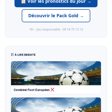
Voir les pronostics du jour →
Découvrir le Pack Gold →
18+ · Jeu responsable · 09 74 75 13 13
À LIRE ENSUITE
Combiné Foot Européen