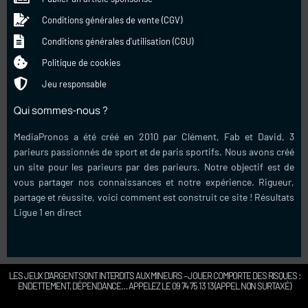
Conditions générales de vente (CGV)
Conditions générales d'utilisation (CGU)
Politique de cookies
Jeu responsable
Qui sommes-nous ?
MediaPronos a été créé en 2010 par Clément, Fab et David, 3
parieurs passionnés de sport et de paris sportifs. Nous avons créé
un site pour les parieurs par des parieurs. Notre objectif est de
vous partager nos connaissances et notre expérience. Rigueur,
partage et réussite, voici comment est construit ce site !
Résultats
Ligue 1 en direct
LES JEUX D’ARGENT SONT INTERDITS AUX MINEURS – JOUER COMPORTE DES RISQUES :
ENDETTEMENT, DÉPENDANCE… APPELEZ LE 09 74 75 13 13 (APPEL NON SURTAXÉ)