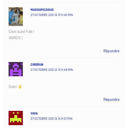
MAXOUPICSOUS
27 OCTOBRE 2021 À 13 H 45 MIN
C’est suivi Fab !
VAMOS !
Répondre
CIRERUN
27 OCTOBRE 2021 À 13 H 49 MIN
Suivi
Répondre
YAYA
27 OCTOBRE 2021 À 14 H 01 MIN