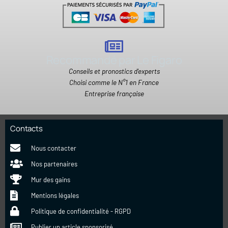
Recommandé par Le Figaro
Conseils et pronostics d'experts
Choisi comme le N°1 en France
Entreprise française
Contacts
Nous contacter
Nos partenaires
Mur des gains
Mentions légales
Politique de confidentialité - RGPD
Publier un article sponsorisé