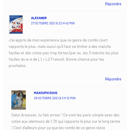
Répondre
ALEXANDR
27 OCTOBRE 2021 À 22 H 42 MIN
J’ai appris de mon expérience que ce genre de combi court
rapporte le plus, mais aussi qu’il faut se limiter à des matchs
faciles et des cotes pas trop fortes (par ex. les 3 matchs les plus
faciles du w-e de L1 + L2 France). Bonne chance pour les
prochains.
Répondre
MAXOUPICSOUS
28 OCTOBRE 2021 À 3 H 12 MIN
Salut Arousset, tu fais erreur ! Ce sont les paris simple avec des
cotes aux alentours de 1.70 qui rapporte le plus sur le long terme
! C’est d’ailleurs pour ça que les combi de ce genre reste