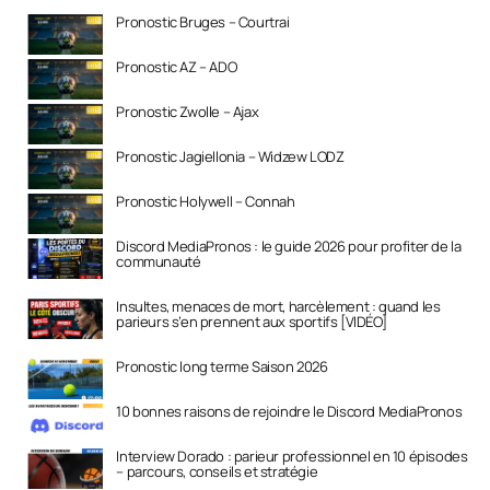
Pronostic Bruges – Courtrai
Pronostic AZ – ADO
Pronostic Zwolle – Ajax
Pronostic Jagiellonia – Widzew LODZ
Pronostic Holywell – Connah
Discord MediaPronos : le guide 2026 pour profiter de la
communauté
Insultes, menaces de mort, harcèlement : quand les
parieurs s’en prennent aux sportifs [VIDÉO]
Pronostic long terme Saison 2026
10 bonnes raisons de rejoindre le Discord MediaPronos
Interview Dorado : parieur professionnel en 10 épisodes
– parcours, conseils et stratégie