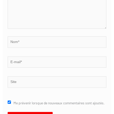
Nom*
E-
mail*
Site
Me prévenir lorsque de nouveaux commentaires sont ajoutés.