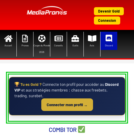
Aller
au
Devenir Gold
contenu
Connexion
Accueil
Pronos
Coupe du Monde
Conseils
Outils
Avis
Discord
2026
Tu es Gold ?
Connecte ton profil pour accéder au
Discord
VIP
et aux stratégies membres : chasse aux freebets,
trading, surebet.
Connecter mon profil →
COMBI TOR