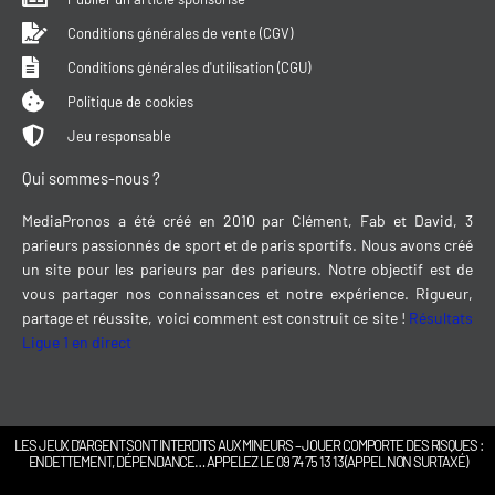
Conditions générales de vente (CGV)
Conditions générales d'utilisation (CGU)
Politique de cookies
Jeu responsable
Qui sommes-nous ?
MediaPronos a été créé en 2010 par Clément, Fab et David, 3
parieurs passionnés de sport et de paris sportifs. Nous avons créé
un site pour les parieurs par des parieurs. Notre objectif est de
vous partager nos connaissances et notre expérience. Rigueur,
partage et réussite, voici comment est construit ce site !
Résultats
Ligue 1 en direct
LES JEUX D’ARGENT SONT INTERDITS AUX MINEURS – JOUER COMPORTE DES RISQUES :
ENDETTEMENT, DÉPENDANCE… APPELEZ LE 09 74 75 13 13 (APPEL NON SURTAXÉ)