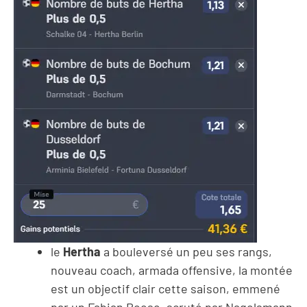
le
Hertha
a bouleversé un peu ses rangs,
nouveau coach, armada offensive, la montée
est un objectif clair cette saison, emmené
par un Fabian Reese, scruté par Nagelsmann