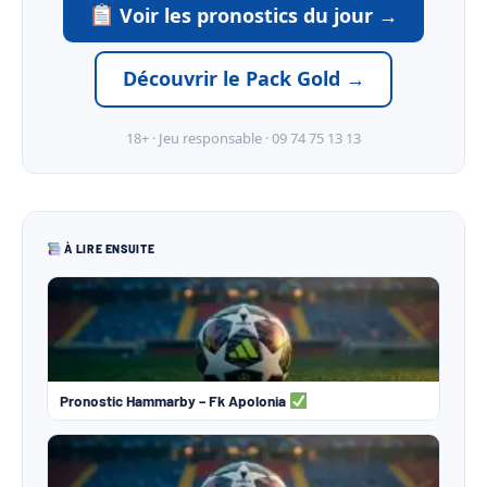
Voir les pronostics du jour →
Découvrir le Pack Gold →
18+ · Jeu responsable · 09 74 75 13 13
À LIRE ENSUITE
Pronostic Hammarby – Fk Apolonia