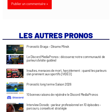
LES AUTRES PRONOS
Pronostic Braga – Dinamo Minsk
Le Discord MediaPronos : découvrez notre communauté de
parieurs (visite guidée)
Insultes, menaces de mort, harcèlement : quand les parieurs
s’en prennent aux sportifs [VIDÉO]
Pronostic long terme Saison 2026
10 bonnes raisons de rejoindre le Discord MediaPronos
Interview Dorado : parieur professionnel en 10 épisodes –
parcours, conseils et stratégie