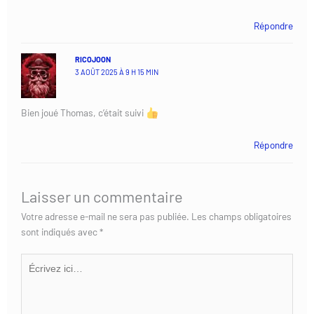
Répondre
RICOJOON
3 AOÛT 2025 À 9 H 15 MIN
Bien joué Thomas, c’était suivi
Répondre
Laisser un commentaire
Votre adresse e-mail ne sera pas publiée.
Les champs obligatoires
sont indiqués avec
*
Écrivez
ici…