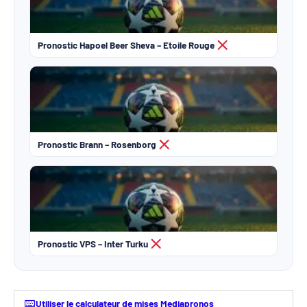
Pronostic Hapoel Beer Sheva – Etoile Rouge
Pronostic Brann – Rosenborg
Pronostic VPS – Inter Turku
Utiliser le calculateur de mises Mediapronos