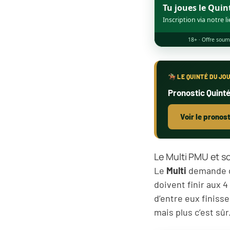
Tu joues le Quin
Inscription via notre
18+ · Offre soum
LE QUINTÉ DU JOU
Pronostic Quinté
Voir le pronost
Le Multi PMU et so
Le
Multi
demande de
doivent finir aux 4
d’entre eux finisse
mais plus c’est sûr