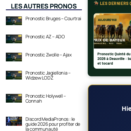
LES DERNIERS 
LES AUTRES PRONOS
Pronostic Bruges – Courtrai
AUJOURD’HUI
Pronostic AZ – ADO
Pronostic Quinté du
Pronostic Zwolle – Ajax
2026 à Deauville : b
et tocard
Pronostic Jagiellonia –
Widzew LODZ
Pronostic Holywell –
Connah
Hi
Discord MediaPronos : le
guide 2026 pour profiter de
la communauté