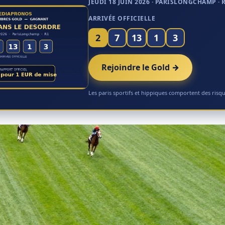
JEUDI 18 JUIN 2026 · PARISLONGCHAMP · 
ARRIVÉE OFFICIELLE
2
7
13
1
3
Rejoindre le Gold →
Les paris sportifs et hippiques comportent des risq