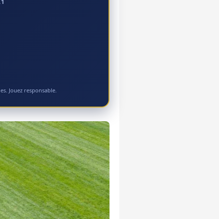
R1
ues. Jouez responsable.