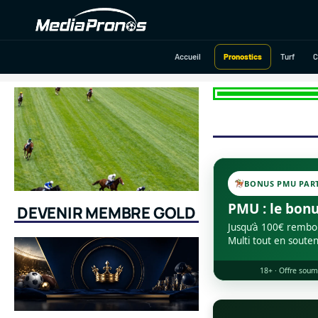
Aller
au
contenu
Accueil
Pronostics
Turf
C
BONUS PMU PAR
PMU : le bonu
DEVENIR MEMBRE GOLD
Jusqu’à 100€ rembou
Multi tout en soute
18+ · Offre soum