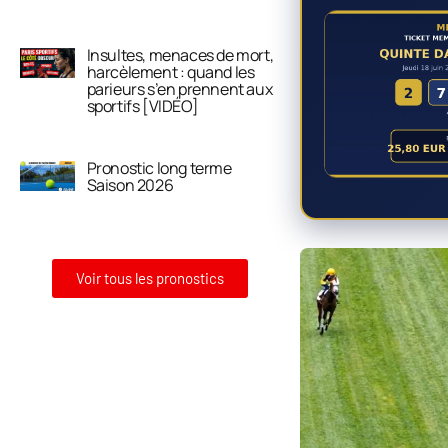
Insultes, menaces de mort,
harcèlement : quand les
parieurs s’en prennent aux
sportifs [VIDÉO]
Pronostic long terme
Saison 2026
Voir tous les pronostics