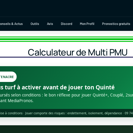
onseils & Actus
Outils
Avis
Discord
Mon Profil
Pronostics gratuits
Calculateur de Multi PMU
TENAIRE
s turf à activer avant de jouer ton Quinté
rsés selon conditions : le bon réflexe pour jouer Quinté+, Couplé, 2su
nant MediaPronos.
ise à conditions · Jouer comporte des risques : endettement, isolement, dépendance · 09 74 7