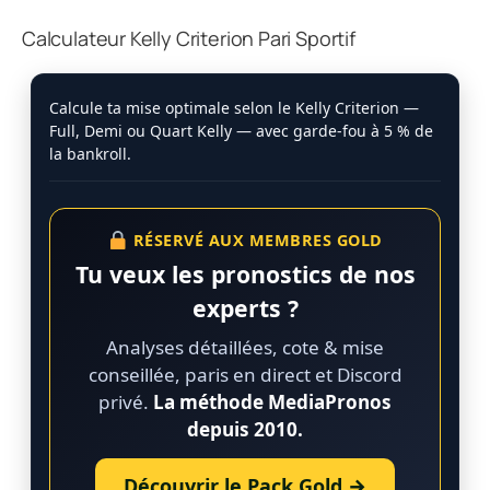
Calculateur Kelly Criterion Pari Sportif
Calcule ta mise optimale selon le Kelly Criterion —
Full, Demi ou Quart Kelly — avec garde-fou à 5 % de
la bankroll.
RÉSERVÉ AUX MEMBRES GOLD
Tu veux les pronostics de nos
experts ?
Analyses détaillées, cote & mise
conseillée, paris en direct et Discord
privé.
La méthode MediaPronos
depuis 2010.
Découvrir le Pack Gold →