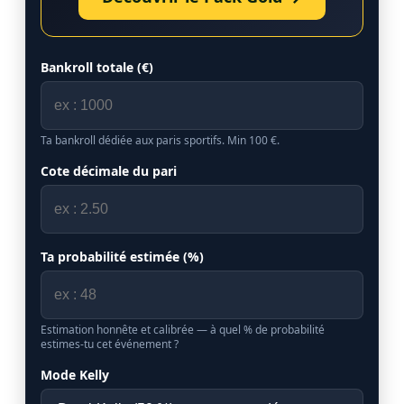
Bankroll totale (€)
Ta bankroll dédiée aux paris sportifs. Min 100 €.
Cote décimale du pari
Ta probabilité estimée (%)
Estimation honnête et calibrée — à quel % de probabilité
estimes-tu cet événement ?
Mode Kelly