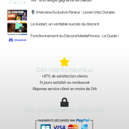
18€ : la stratégie gagnante de Gaetan
Interview Exclusive Parieur : Lionel chez Dorado
Le livebet, un véritable succès du discord
Fonctionnement du Discord MediaPronos : Le Guide !
Des clients heureux​
+97% de satisfaction clients
14 jours satisfait ou remboursé
Réponse service client en moins de 24h
Site et paiements sécurisés