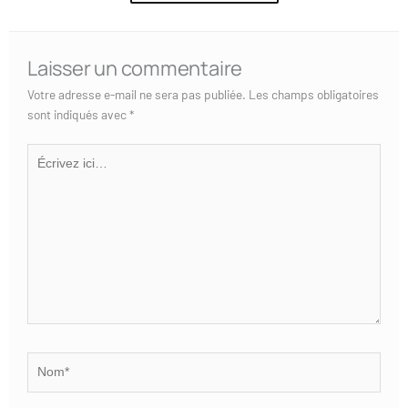
Laisser un commentaire
Votre adresse e-mail ne sera pas publiée.
Les champs obligatoires
sont indiqués avec
*
Écrivez
ici…
Nom*