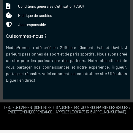
Conditions générales d'utilisation (CGU)
Politique de cookies
Jeu responsable
Qui sommes-nous ?
MediaPronos a été créé en 2010 par Clément, Fab et David, 3
parieurs passionnés de sport et de paris sportifs. Nous avons créé
un site pour les parieurs par des parieurs. Notre objectif est de
vous partager nos connaissances et notre expérience. Rigueur,
partage et réussite, voici comment est construit ce site !
Résultats
Ligue 1 en direct
LES JEUX D’ARGENT SONT INTERDITS AUX MINEURS – JOUER COMPORTE DES RISQUES :
ENDETTEMENT, DÉPENDANCE… APPELEZ LE 09 74 75 13 13 (APPEL NON SURTAXÉ)