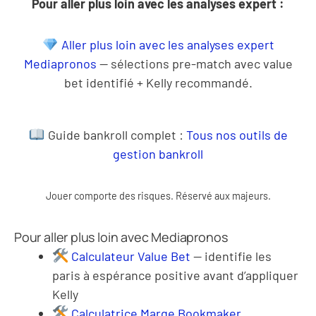
Pour aller plus loin avec les analyses expert :
Aller plus loin avec les analyses expert
Mediapronos
— sélections pre-match avec value
bet identifié + Kelly recommandé.
Guide bankroll complet :
Tous nos outils de
gestion bankroll
Jouer comporte des risques. Réservé aux majeurs.
Pour aller plus loin avec Mediapronos
Calculateur Value Bet
— identifie les
paris à espérance positive avant d’appliquer
Kelly
Calculatrice Marge Bookmaker