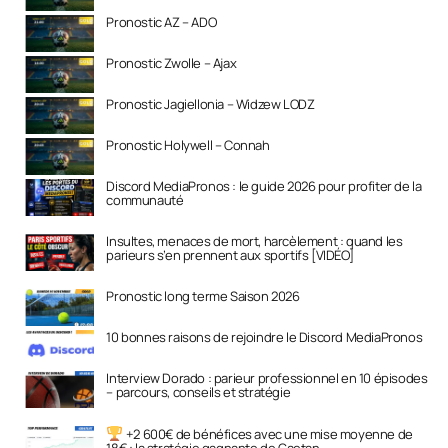
Pronostic AZ – ADO
Pronostic Zwolle – Ajax
Pronostic Jagiellonia – Widzew LODZ
Pronostic Holywell – Connah
Discord MediaPronos : le guide 2026 pour profiter de la
communauté
Insultes, menaces de mort, harcèlement : quand les
parieurs s’en prennent aux sportifs [VIDÉO]
Pronostic long terme Saison 2026
10 bonnes raisons de rejoindre le Discord MediaPronos
Interview Dorado : parieur professionnel en 10 épisodes
– parcours, conseils et stratégie
+2 600€ de bénéfices avec une mise moyenne de