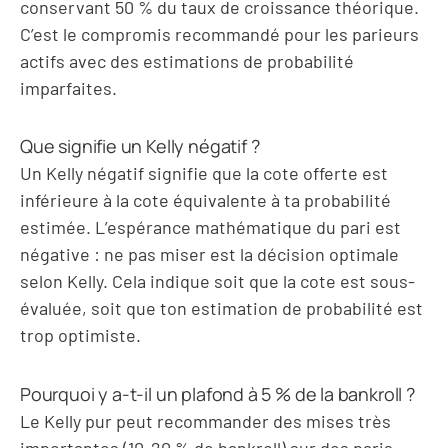
conservant 50 % du taux de croissance théorique.
C’est le compromis recommandé pour les parieurs
actifs avec des estimations de probabilité
imparfaites.
Que signifie un Kelly négatif ?
Un Kelly négatif signifie que la cote offerte est
inférieure à la cote équivalente à ta probabilité
estimée. L’espérance mathématique du pari est
négative : ne pas miser est la décision optimale
selon Kelly. Cela indique soit que la cote est sous-
évaluée, soit que ton estimation de probabilité est
trop optimiste.
Pourquoi y a-t-il un plafond à 5 % de la bankroll ?
Le Kelly pur peut recommander des mises très
importantes (10-20 % de bankroll) sur des paris