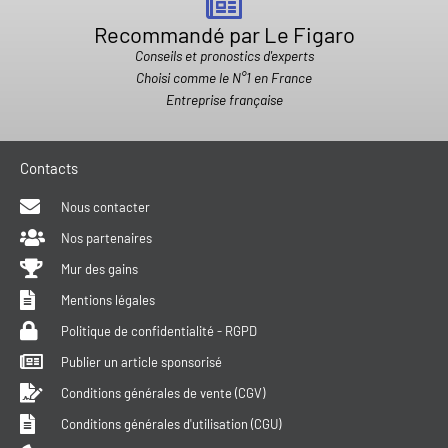
Recommandé par Le Figaro
Conseils et pronostics d'experts
Choisi comme le N°1 en France
Entreprise française
Contacts
Nous contacter
Nos partenaires
Mur des gains
Mentions légales
Politique de confidentialité - RGPD
Publier un article sponsorisé
Conditions générales de vente (CGV)
Conditions générales d'utilisation (CGU)