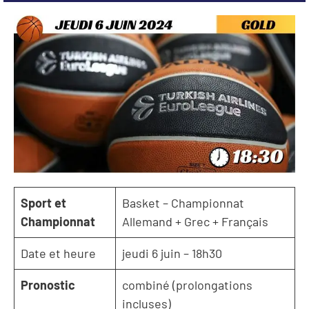
Sport et
Basket – Championnat
Championnat
Allemand + Grec + Français
Date et heure
jeudi 6 juin – 18h30
Pronostic
combiné (prolongations
incluses)