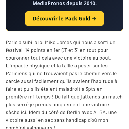
MediaPronos depuis 2010.
Découvrir le Pack Gold →
Paris a subi la loi Mike James qui nous a sorti un
festival, 14 points en 1er QT et 31 en tout pour
couronner tout cela avec une victoire au bout.
L’impacte physique et la taille a peser sur les
Parisiens qui ne trouvaient pas le chemin vers le
cercle aussi facilement qu’ils avaient l’habitude à
faire et puis ils étaient maladroit à 3pts en
première mi-temps ! Du fait que j’attends un match
plus serré je prends uniquement une victoire
sèche ici. Idem du côté de Berlin avec ALBA, une
victoire aussi en sec sans handicap d’où mon
combiné vainqueurs !