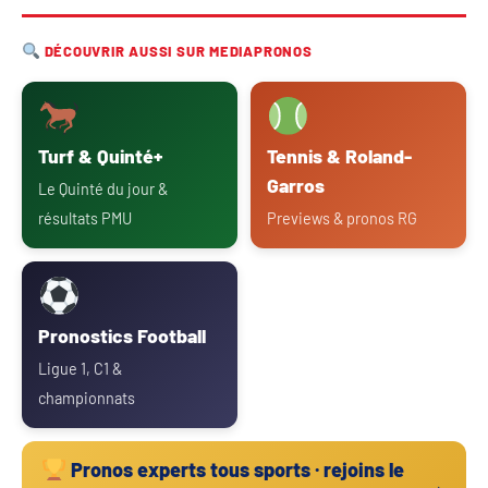
DÉCOUVRIR AUSSI SUR MEDIAPRONOS
Turf & Quinté+
Tennis & Roland-
Garros
Le Quinté du jour &
résultats PMU
Previews & pronos RG
Pronostics Football
Ligue 1, C1 &
championnats
Pronos experts tous sports · rejoins le
→