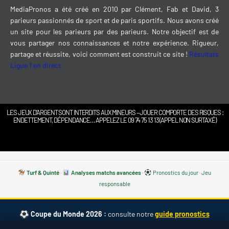
MediaPronos a été créé en 2010 par Clément, Fab et David, 3
parieurs passionnés de sport et de paris sportifs. Nous avons créé
un site pour les parieurs par des parieurs. Notre objectif est de
vous partager nos connaissances et notre expérience. Rigueur,
partage et réussite, voici comment est construit ce site !
Résultats
Ligue 1 en direct
LES JEUX D’ARGENT SONT INTERDITS AUX MINEURS – JOUER COMPORTE DES RISQUES :
ENDETTEMENT, DÉPENDANCE… APPELEZ LE 09 74 75 13 13 (APPEL NON SURTAXÉ)
Turf & Quinté
·
Analyses matchs avancées
·
Pronostics du jour
·
Jeu
responsable
Coupe du Monde 2026 :
consulte notre
guide pronostics
CDM 2026 complet
— cotes, calendrier, favoris, meilleurs paris. ·