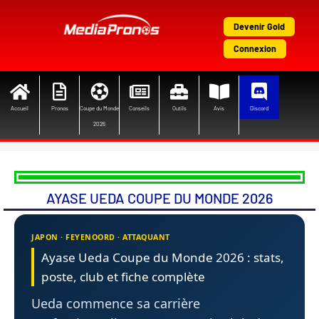
Aller
au
Devenir Gold
contenu
Connexion
Accueil
Pronos
Coupe du Monde
Conseils
Outils
Avis
Discord
2026
AYASE UEDA COUPE DU MONDE 2026
JAPON · FEYENOORD · ATTAQUANT
Ayase Ueda Coupe du Monde 2026 : stats,
poste, club et fiche complète
Ueda commence sa carrière