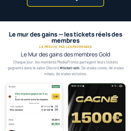
Le mur des gains — les tickets réels des
membres
LA PREUVE, PAS LES PROMESSES
Le Mur des gains des membres Gold
Chaque jour, les membres MediaPronos partagent leurs tickets
gagnants dans le salon Discord
#ticket-win
. De vraies cotes, de vraies
mises, de vraies victoires.