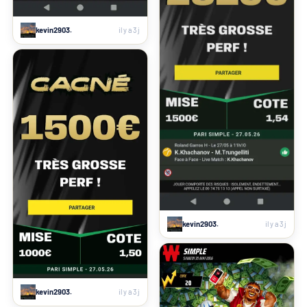
kevin2903.
il y a 3 j
kevin2903.
il y a 3 j
kevin2903.
il y a 3 j