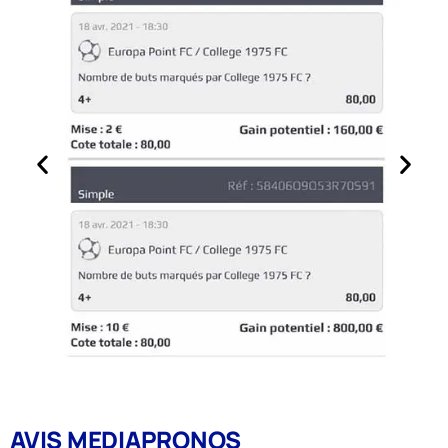
AVIS MEDIAPRONOS