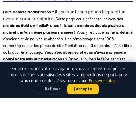
ls se sont tous posés la question
Faut-il suivre MediaPronos ?
I
avant de nous rejoindre.
Cette page vous présente les
avis des
membres Gold de MediaPronos ! Ils sont membres depuis plusieurs
mois et parfois même plusieurs années !
Vous y retrouverez l’avis détaillé
d’anciens et de nouveaux abonnés. Les témoignages sont 100%
authentiques sur les pages du site MediaPronos. Chaque abonné est libre
de laisser un message.
Vous êtes abonnés et vous n’avez pas encore
donné votre avis sur MediaPronos ?
On vous invite à le faire car c’est
toujours un réel plaisir de ressentir votre satisfaction au travers d’un
En poursuivant votre navigation, vous acceptez le dépôt de
commentaire sous un article.
cookies destinés au suivi des visites, aux boutons de partage et
aux contenus des réseaux sociaux.
En savoir plus
Refuser
J’accepte
MediaPronos
Pronostics
Pronostics d’experts
depuis
Pronostics gratuits
2010
.
Pronostics football
★ 4,9/5 sur
200+ avis clients
Pronostics tennis