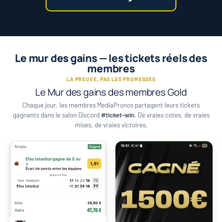
Le mur des gains — les tickets réels des
membres
LA PREUVE, PAS LES PROMESSES
Le Mur des gains des membres Gold
Chaque jour, les membres MediaPronos partagent leurs tickets
gagnants dans le salon Discord
#ticket-win
. De vraies cotes, de vraies
mises, de vraies victoires.