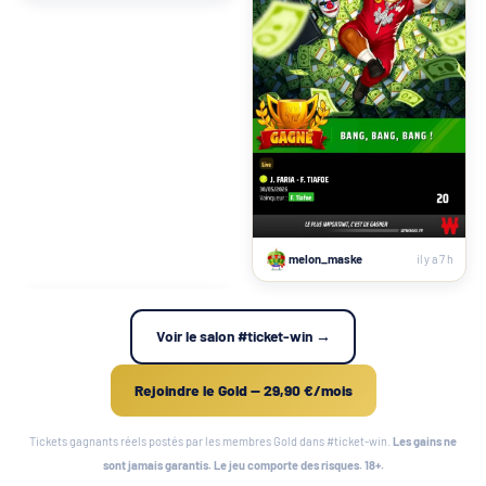
melon_maske
il y a 7 h
Voir le salon #ticket-win →
Rejoindre le Gold — 29,90 €/mois
Tickets gagnants réels postés par les membres Gold dans #ticket-win.
Les gains ne
sont jamais garantis. Le jeu comporte des risques. 18+.