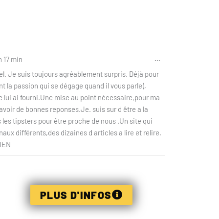
Ouvrir/Fermer
...
h 17 min
cette
nel. Je suis toujours agréablement surpris. Déjà pour
boîte
ent la passion qui se dégage quand il vous parle),
méta.
je lui ai fourni.Une mise au point nécessaire,pour ma
avoir de bonnes reponses.Je. suis sur d être a la
les tipsters pour être proche de nous .Un site qui
x différents,des dizaines d articles a lire et relire,
IEN
PLUS D'INFOS