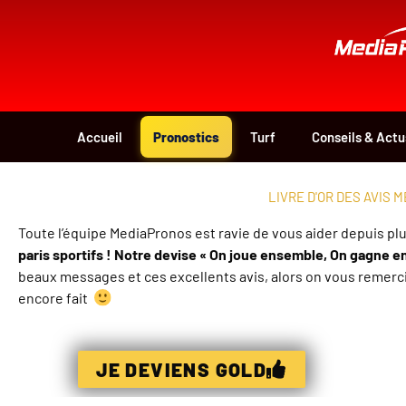
Aller
au
contenu
Accueil
Pronostics
Turf
Conseils & Actu
LIVRE D'OR DES AVIS 
Toute l’équipe MediaPronos est ravie de vous aider depuis plu
paris sportifs !
Notre devise « On joue ensemble, On gagne e
beaux messages et ces excellents avis, alors on vous remerci
encore fait
JE DEVIENS GOLD