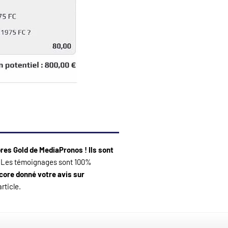
es Gold de MediaPronos ! Ils sont
s. Les témoignages sont 100%
core donné votre avis sur
rticle.