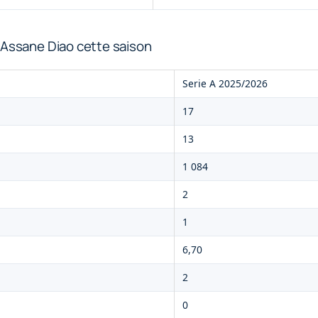
 Assane Diao cette saison
Serie A 2025/2026
17
13
1 084
2
1
6,70
2
0