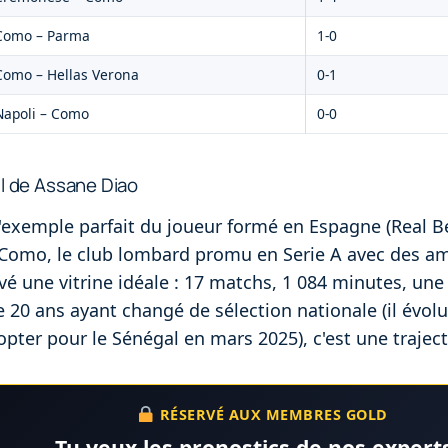
Como – Parma
1-0
Como – Hellas Verona
0-1
Napoli – Como
0-0
il de Assane Diao
'exemple parfait du joueur formé en Espagne (Real Be
 Como, le club lombard promu en Serie A avec des ambi
vé une vitrine idéale : 17 matchs, 1 084 minutes, une 
 20 ans ayant changé de sélection nationale (il évolu
pter pour le Sénégal en mars 2025), c'est une trajec
RÉSERVÉ AUX MEMBRES GOLD
Tu veux les pronostics de nos experts