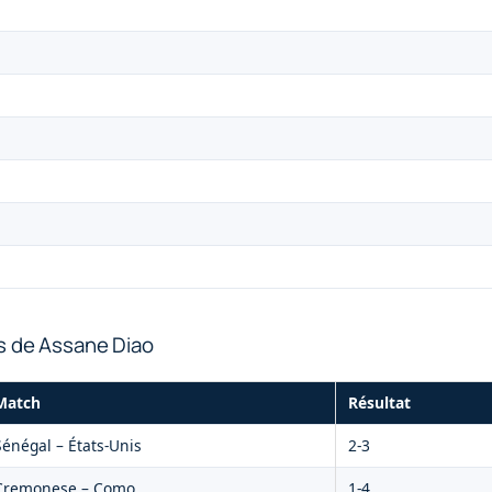
s de Assane Diao
Match
Résultat
Sénégal – États-Unis
2-3
Cremonese – Como
1-4