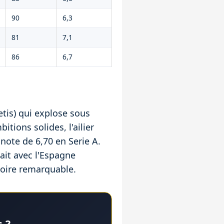
90
6,3
81
7,1
86
6,7
tis) qui explose sous
tions solides, l'ailier
note de 6,70 en Serie A.
ait avec l'Espagne
toire remarquable.
 ?