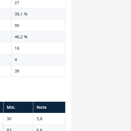
27
39,1 %
90
46,2 %
16
4
39
Min.
Note
30
5,8
83
6,6