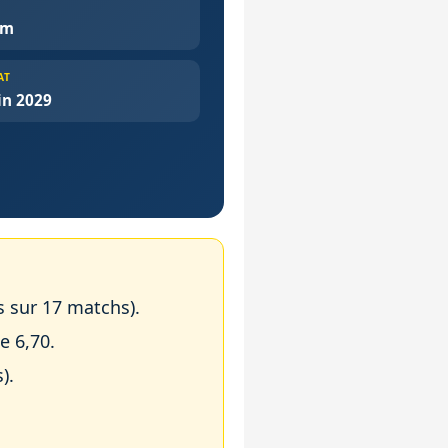
cm
AT
in 2029
ns sur 17 matchs).
e 6,70.
).