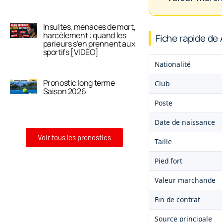
Insultes, menaces de mort,
harcèlement : quand les
Fiche rapide de
parieurs s’en prennent aux
sportifs [VIDÉO]
Nationalité
Pronostic long terme
Club
Saison 2026
Poste
Date de naissance
Voir tous les pronostics
Taille
Pied fort
Valeur marchande
Fin de contrat
Source principale