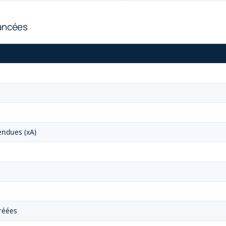
vancées
endues (xA)
réées