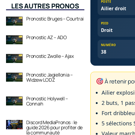
POSTE
LES AUTRES PRONOS
Ailier droit
Pronostic Bruges – Courtrai
PIED
Droit
Pronostic AZ – ADO
NUMÉRO
38
Pronostic Zwolle – Ajax
Pronostic Jagiellonia –
Widzew LODZ
À retenir po
Ailier explos
Pronostic Holywell –
2 buts, 1 pa
Connah
Fort dribbleu
Discord MediaPronos : le
5 sélections
guide 2026 pour profiter de
la communauté
Valeur march