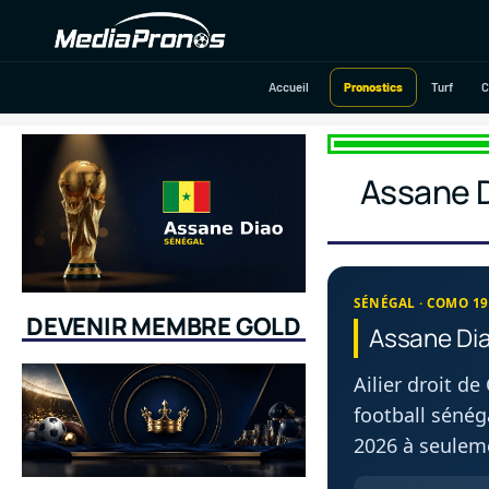
Aller
au
contenu
Accueil
Pronostics
Turf
C
Assane D
SÉNÉGAL · COMO 19
DEVENIR MEMBRE GOLD
Assane Dia
Ailier droit d
football sénég
2026 à seuleme