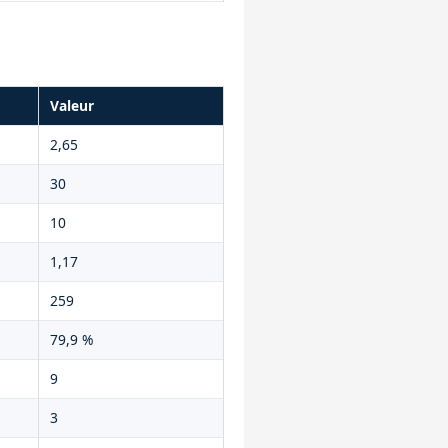
Valeur
2,65
30
10
1,17
259
79,9 %
9
3