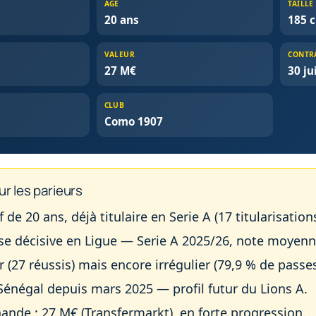
ÂGE
TAILLE
20 ans
185 
VALEUR
CONTR
27 M€
30 ju
CLUB
Como 1907
ur les parieurs
if de 20 ans, déjà titulaire en Serie A (17 titularisatio
sse décisive en Ligue — Serie A 2025/26, note moyenn
r (27 réussis) mais encore irrégulier (79,9 % de passes
 Sénégal depuis mars 2025 — profil futur du Lions A.
ande : 27 M€ (Transfermarkt), en forte progression.