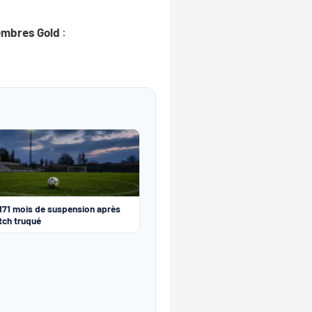
membres Gold
:
 171 mois de suspension après
tch truqué