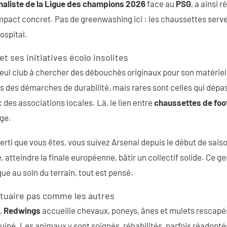
inaliste de la Ligue des champions 2026
face au
PSG
, a ainsi 
impact concret. Pas de greenwashing ici : les chaussettes serv
ospital.
 et ses initiatives écolo insolites
 seul club à chercher des débouchés originaux pour son matérie
s des démarches de durabilité, mais rares sont celles qui dépa
 des associations locales. Là, le lien entre
chaussettes de foo
age.
verti que vous êtes, vous suivez Arsenal depuis le début de sai
atteindre la finale européenne, bâtir un collectif solide. Ce ges
ique au soin du terrain, tout est pensé.
tuaire pas comme les autres
,
Redwings
accueille chevaux, poneys, ânes et mulets rescapé
quipé. Les animaux y sont soignés, réhabilités, parfois réadopté