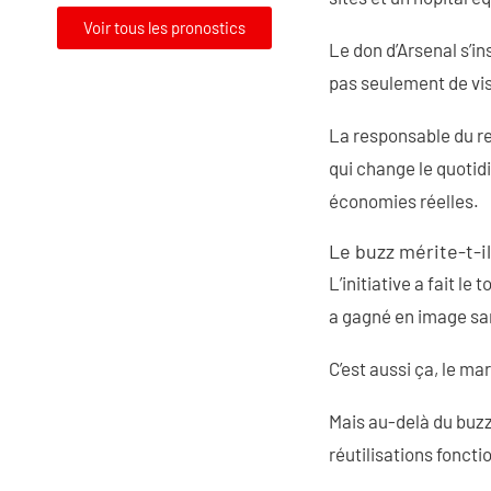
Voir tous les pronostics
Le don d’Arsenal s’i
pas seulement de visi
La responsable du re
qui change le quotid
économies réelles.
Le buzz mérite-t-il
L’initiative a fait 
a gagné en image sa
C’est aussi ça, le m
Mais au-delà du buzz
réutilisations fonct