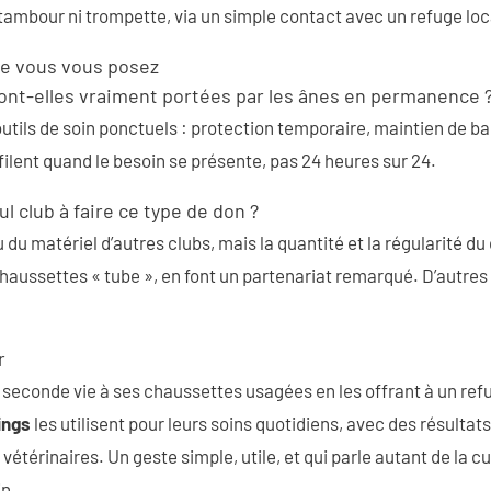
s tambour ni trompette, via un simple contact avec un refuge loc
e vous vous posez
ont-elles vraiment portées par les ânes en permanence 
’outils de soin ponctuels : protection temporaire, maintien de b
filent quand le besoin se présente, pas 24 heures sur 24.
ul club à faire ce type de don ?
du matériel d’autres clubs, mais la quantité et la régularité du
aussettes « tube », en font un partenariat remarqué. D’autres 
r
 seconde vie à ses chaussettes usagées en les offrant à un ref
ings
les utilisent pour leurs soins quotidiens, avec des résultat
vétérinaires. Un geste simple, utile, et qui parle autant de la c
in.