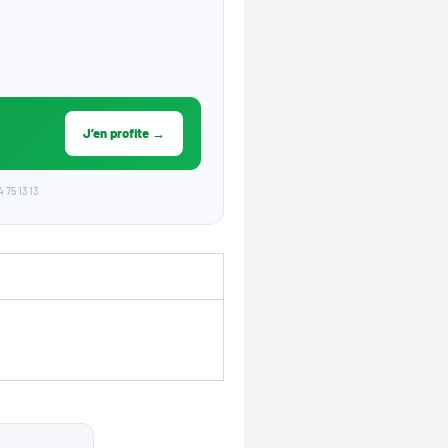
J’en profite →
 75 13 13