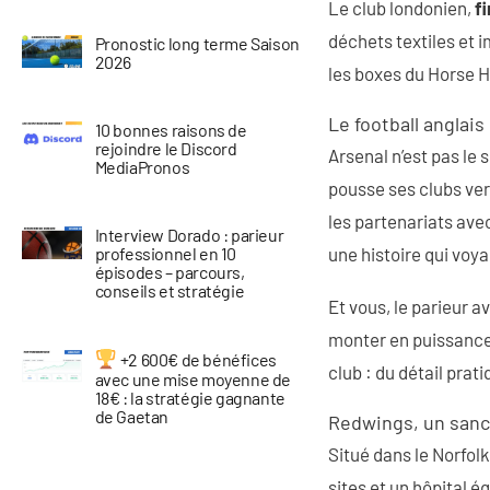
Le club londonien,
f
déchets textiles et 
Pronostic long terme Saison
2026
les boxes du Horse H
Le football anglais
10 bonnes raisons de
rejoindre le Discord
Arsenal n’est pas le
MediaPronos
pousse ses clubs ver
les partenariats avec
Interview Dorado : parieur
une histoire qui voy
professionnel en 10
épisodes – parcours,
conseils et stratégie
Et vous, le parieur a
monter en puissance, 
+2 600€ de bénéfices
club : du détail prat
avec une mise moyenne de
18€ : la stratégie gagnante
de Gaetan
Redwings, un sanc
Situé dans le Norfolk
sites et un hôpital é