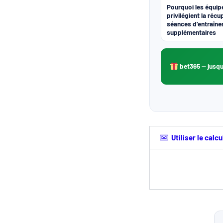
Pourquoi les équip
privilégient la réc
séances d’entraîn
supplémentaires
bet365
— jusqu
Utiliser le cal