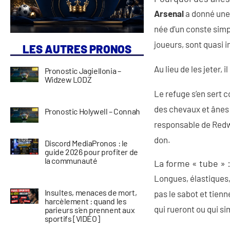
Arsenal
a donné une
née d’un conste simp
joueurs, sont quasi 
LES AUTRES PRONOS
Au lieu de les jeter, 
Pronostic Jagiellonia –
Widzew LODZ
Le refuge s’en sert
des chevaux et ânes 
Pronostic Holywell – Connah
responsable de Redw
don.
Discord MediaPronos : le
guide 2026 pour profiter de
la communauté
La forme « tube » 
Longues, élastiques,
Insultes, menaces de mort,
pas le sabot et tien
harcèlement : quand les
qui rueront ou qui s
parieurs s’en prennent aux
sportifs [VIDÉO]