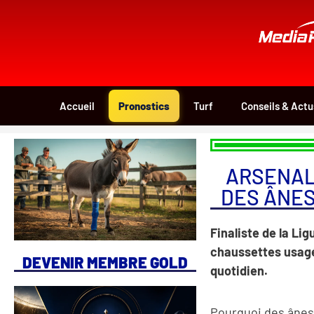
Aller
au
contenu
Accueil
Pronostics
Turf
Conseils & Actu
ARSENAL
DES ÂNES
Finaliste de la Li
chaussettes usagé
DEVENIR MEMBRE GOLD
quotidien.
Pourquoi des ânes 