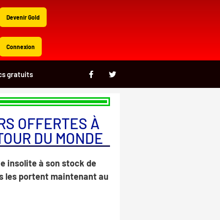
Devenir Gold
Connexion
F
T
cs gratuits
a
w
c
i
e
t
b
t
o
e
o
r
RS OFFERTES À
k
-
E TOUR DU MONDE
f
e insolite à son stock de
s les portent maintenant au