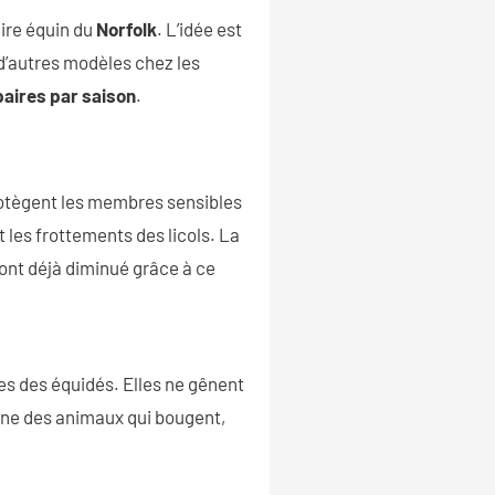
aire équin du
Norfolk
. L’idée est
 d’autres modèles chez les
paires par saison
.
rotègent les membres sensibles
les frottements des licols. La
 ont déjà diminué grâce à ce
es des équidés. Elles ne gênent
gne des animaux qui bougent,