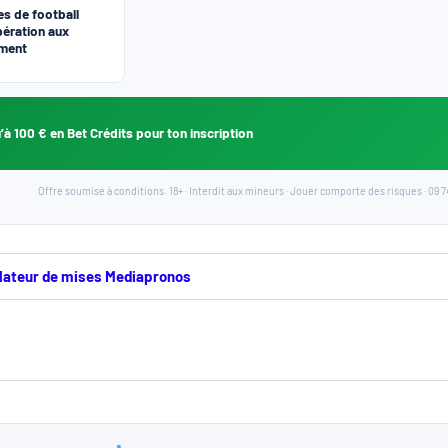
es de football
upération aux
ement
’à 100 € en Bet Crédits pour ton inscription
Offre soumise à conditions. 18+ · Interdit aux mineurs · Jouer comporte des risques · 09 74
culateur de mises Mediapronos