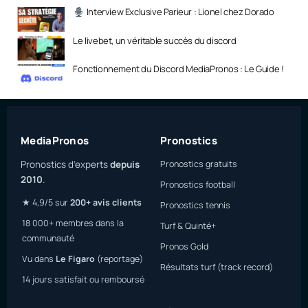
Interview Exclusive Parieur : Lionel chez Dorado
Le livebet, un véritable succès du discord
Fonctionnement du Discord MediaPronos : Le Guide !
MediaPronos
Pronostics
Pronostics d’experts
depuis
Pronostics gratuits
2010
.
Pronostics football
★ 4,9/5 sur
200+ avis clients
Pronostics tennis
18 000+ membres dans la
Turf & Quinté+
communauté
Pronos Gold
Vu dans
Le Figaro
(reportage)
Résultats turf (track record)
14 jours satisfait ou remboursé