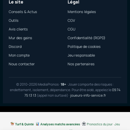
Le site
Légal
Conseils & Actus
Mentions légales
Outils
CGV
Avis clients
CGU
Mur des gains
Confidentialité (RGPD)
Discord
Politique de cookies
Mon compte
Jeu responsable
Nous contacter
Nos partenaires
© 2010–2026 MediaPronos ·
18+
· Jouer comporte des risques :
endettement, isolement, dépendance. Pour être aidé, appelez le
09 74
75 13 13
(appel non surtaxé) ·
joueurs-info-service.fr
Turf & Quinté
·
Analyses matchs avancées
·
Pronostics du jour
·
Jeu