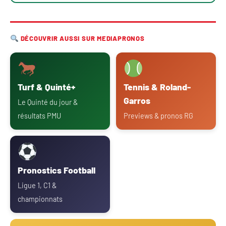
DÉCOUVRIR AUSSI SUR MEDIAPRONOS
Turf & Quinté+
Tennis & Roland-
Garros
Le Quinté du jour &
résultats PMU
Previews & pronos RG
Pronostics Football
Ligue 1, C1 &
championnats