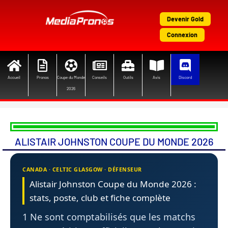
Aller
au
Devenir Gold
contenu
Connexion
Accueil
Pronos
Coupe du Monde
Conseils
Outils
Avis
Discord
2026
ALISTAIR JOHNSTON COUPE DU MONDE 2026
CANADA · CELTIC GLASGOW · DÉFENSEUR
Alistair Johnston Coupe du Monde 2026 :
stats, poste, club et fiche complète
1 Ne sont comptabilisés que les matchs