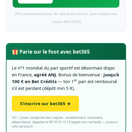
Offre soumise à conditions. 18+ · Interdit aux mineurs · Jouer comporte des
risques · 09 74 75 13 13
Parie sur le foot avec bet365
Le n°1 mondial du pari sportif est désormais dispo
en France,
agréé ANJ
. Bonus de bienvenue :
jusqu’à
er
100 € en Bet Crédits
— ton 1
pari est remboursé
s’il est perdant (dépôt min 5 €).
S’inscrire sur bet365 →
18+ | Jouer comporte des risques : endettement, isolement,
dépendance. Appelez le 09 74 75 13 13 (appel non surtaxé) — joueurs-
info-service.fr