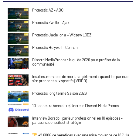
Pronostic AZ – ADO
Pronostic Zwolle – Ajax
Pronostic Jagiellonia – Widzew LODZ
Pronostic Holywell – Connah
Discord MediaPronos : le guide 2026 pour profiter de la
communauté
Insultes, menaces de mort, harcèlement : quand les parieurs
s’en prennent aux sportifs [VIDÉO]
Pronostic long terme Saison 2026
10 bonnes raisons de rejoindre le Discord MediaPronos
Interview Dorado : parieur professionnel en 10 épisodes –
parcours, conseils et stratégie
+2 600€ de bénéfices avec une mise moyenne de 18€ : la