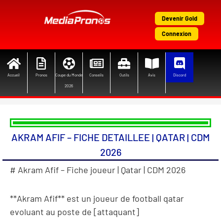
Aller
au
Devenir Gold
contenu
Connexion
Accueil
Pronos
Coupe du Monde
Conseils
Outils
Avis
Discord
2026
AKRAM AFIF – FICHE DETAILLEE | QATAR | CDM
2026
# Akram Afif – Fiche joueur | Qatar | CDM 2026
**Akram Afif** est un joueur de football qatar
evoluant au poste de [attaquant]