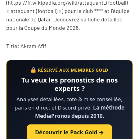
(https://fr.wikipedia.org/wiki/attaquant_(football)
« attaquant (football) ») pour le club **** et l’équipe
nationale de Qatar. Decouvrez sa fiche detaillee
pour la Coupe du Monde 2026.
Title: Akram Afif
RÉSERVÉ AUX MEMBRES GOLD
Tu veux les pronostics de nos
experts ?
Analyses détaillées, cote & mise conseillée,
paris en direct et Discord privé.
La méthode
MediaPronos depuis 2010.
Découvrir le Pack Gold →