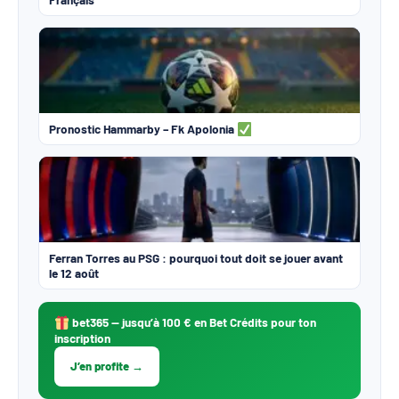
Pronostic Hammarby – Fk Apolonia
Ferran Torres au PSG : pourquoi tout doit se jouer avant
le 12 août
bet365
— jusqu’à 100 € en Bet Crédits pour ton
inscription
J’en profite →