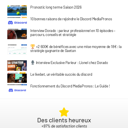
Pronostic long terme Saison 2026
10 bonnes raisons de rejoindre le Discord MediaPronos
Interview Dorado : parieur professionnel en 10 épisodes –
parcours, conseils et stratégie
+2 600€ de bénéfices avec une mise moyenne de 18€ : la
stratégie gagnante de Gaetan
Interview Exclusive Parieur : Lionel chez Dorado
Le livebet, un véritable succès du discord
Fonctionnement du Discord MediaPronos : Le Guide !
Des clients heureux​
+97% de satisfaction clients