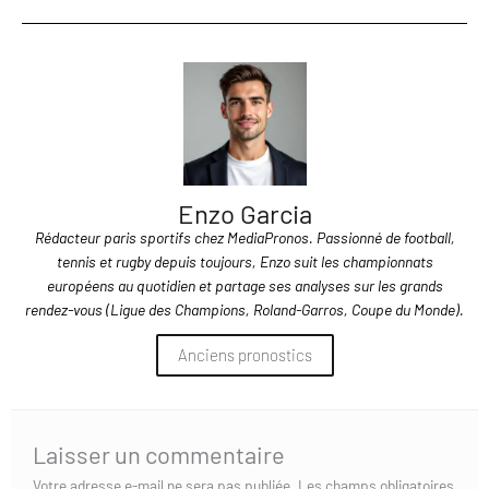
Enzo Garcia
Rédacteur paris sportifs chez MediaPronos. Passionné de football,
tennis et rugby depuis toujours, Enzo suit les championnats
européens au quotidien et partage ses analyses sur les grands
rendez-vous (Ligue des Champions, Roland-Garros, Coupe du Monde).
Anciens pronostics
Laisser un commentaire
Votre adresse e-mail ne sera pas publiée.
Les champs obligatoires