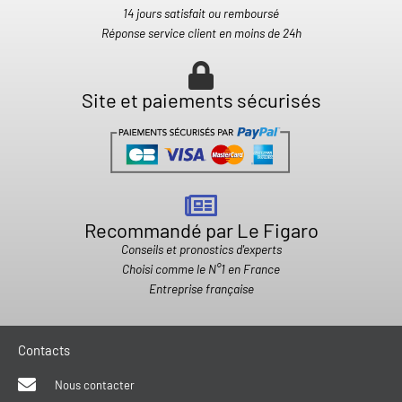
14 jours satisfait ou remboursé
Réponse service client en moins de 24h
Site et paiements sécurisés
Recommandé par Le Figaro
Conseils et pronostics d'experts
Choisi comme le N°1 en France
Entreprise française
Contacts
Nous contacter