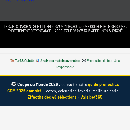
LES JEUX D’ARGENT SONT INTERDITS AUX MINEURS – JOUER COMPORTE DES RISQUES :
ENDETTEMENT, DÉPENDANCE… APPELEZ LE 09 74 75 13 13 (APPEL NON SURTAXÉ)
Turf & Quinté
·
Analyses matchs avancées
·
Pronostics du jour
·
Jeu
responsable
Coupe du Monde 2026 :
consulte notre
guide pronostics
CDM 2026 complet
— cotes, calendrier, favoris, meilleurs paris. ·
Effectifs des 48 sélections
·
Avis bet365