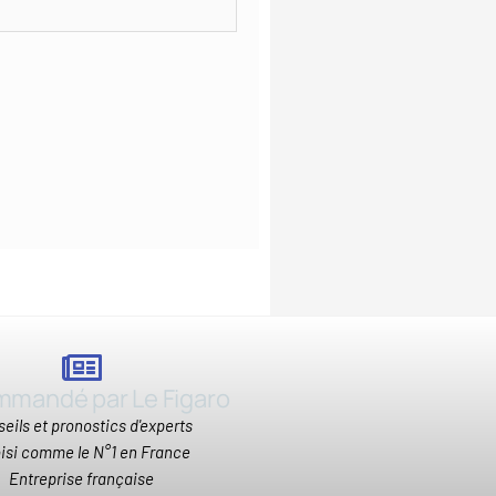
mandé par Le Figaro
eils et pronostics d'experts
isi comme le N°1 en France
Entreprise française