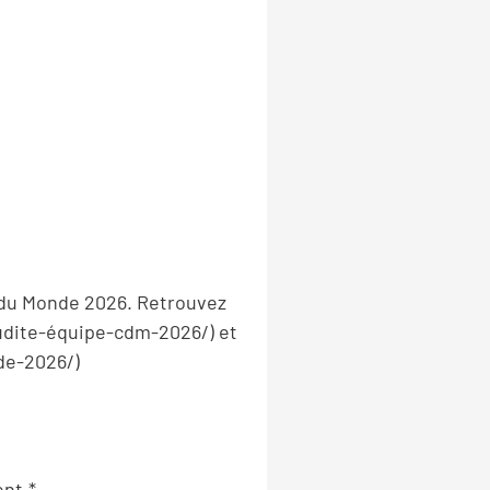
pe du Monde 2026. Retrouvez
udite-équipe-cdm-2026/) et
de-2026/)
ent.*