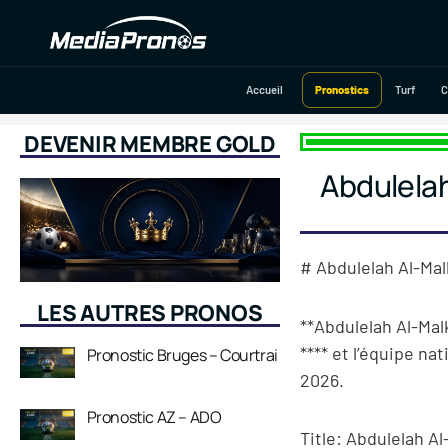
Aller
au
contenu
Accueil
Pronostics
Turf
C
DEVENIR MEMBRE GOLD
Abdulelah
# Abdulelah Al-Mal
LES AUTRES PRONOS
**Abdulelah Al-Malk
**** et l’équipe n
Pronostic Bruges – Courtrai
2026.
Pronostic AZ – ADO
Title: Abdulelah A