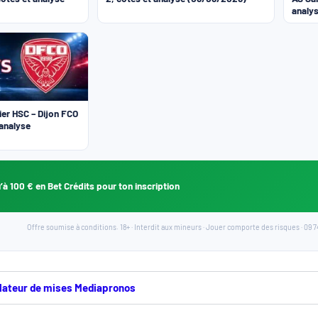
analy
ier HSC – Dijon FCO
 analyse
’à 100 € en Bet Crédits pour ton inscription
Offre soumise à conditions. 18+ · Interdit aux mineurs · Jouer comporte des risques · 09 74
culateur de mises Mediapronos