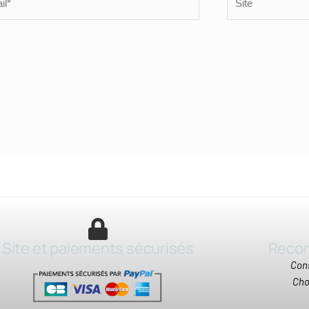
Site et paiements sécurisés
Recom
Cons
Cho