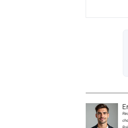
E
Réd
cha
Rol