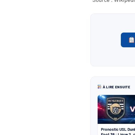
À LIRE ENSUITE
Pronostic USL Dun
Foot 38 : Ligue 2, 