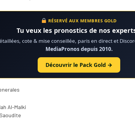
RÉSERVÉ AUX MEMBRES GOLD
Tu veux les pronostics de nos experts
taillées, cote & mise conseillée, paris en direct et Disco
MediaPronos depuis 2010.
Découvrir le Pack Gold →
enerales
lah Al-Malki
 Saoudite