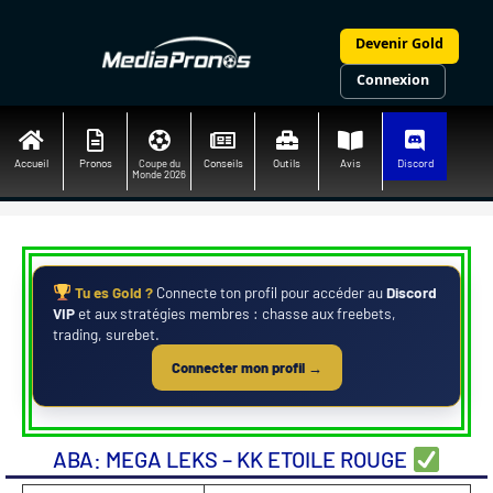
Aller
au
Devenir Gold
contenu
Connexion
Accueil
Pronos
Coupe du
Conseils
Outils
Avis
Discord
Monde 2026
Tu es Gold ?
Connecte ton profil pour accéder au
Discord
VIP
et aux stratégies membres : chasse aux freebets,
trading, surebet.
Connecter mon profil →
ABA: MEGA LEKS – KK ETOILE ROUGE