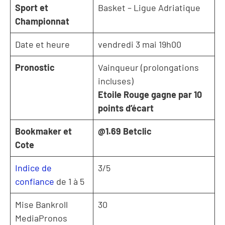
Sport et
Basket – Ligue Adriatique
Championnat
Date et heure
vendredi 3 mai 19h00
Pronostic
Vainqueur (prolongations
incluses)
Etoile Rouge gagne par 10
points d’écart
Bookmaker et
@1.69 Betclic
Cote
Indice de
3/5
confiance
de 1 à 5
Mise Bankroll
30
MediaPronos