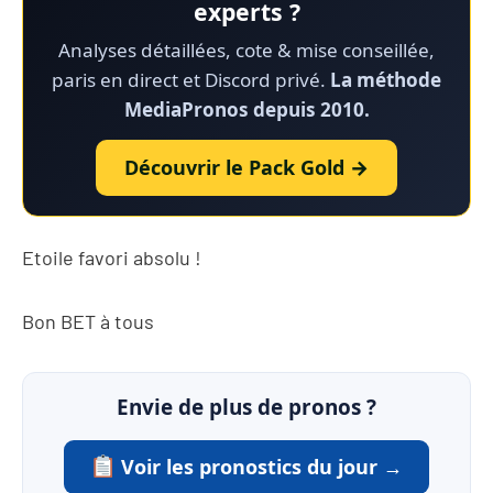
experts ?
Analyses détaillées, cote & mise conseillée,
paris en direct et Discord privé.
La méthode
MediaPronos depuis 2010.
Découvrir le Pack Gold →
Etoile favori absolu !
Bon BET à tous
Envie de plus de pronos ?
Voir les pronostics du jour →