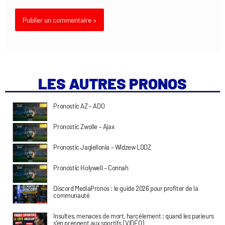
LES AUTRES PRONOS
Pronostic AZ – ADO
Pronostic Zwolle – Ajax
Pronostic Jagiellonia – Widzew LODZ
Pronostic Holywell – Connah
Discord MediaPronos : le guide 2026 pour profiter de la
communauté
Insultes, menaces de mort, harcèlement : quand les parieurs
s’en prennent aux sportifs [VIDÉO]