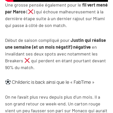
Une grosse pensée également pour le
fil vert mené
par Marco
(
) qui échoue malheureusement à la
dernière étape suite à un dernier rajout sur Miami
qui passe à côté de son match.
Début de saison compliqué pour
Justin qui réalise
une semaine (et un mois négatif) négative
en
invalidant ses deux spots avec notamment les
Breakers
qui perdent en étant pourtant devant
90% du match.
Childeric is back ainsi que le « FabTime »
On ne l’avait plus revu depuis plus d’un mois. Il a
son grand retour ce week-end. Un carton rouge
vient un peu fausser son pari sur Monaco qui aurait