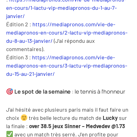
en-cours/1-lactu-vip-mediapronos-du-1-au-7-
janvier/
Édition 2 :
https://mediapronos.com/vie-de-
mediapronos-en-cours/2-lactu-vip-mediapronos-
du-8-au-13-janvier/
(J’ai répondu aux
commentaires).
Édition 3 :
https://mediapronos.com/vie-de-
mediapronos-en-cours/3-lactu-vip-mediapronos-
du-15-au-21-janvier/
Le spot de la semaine
: le tennis à l’honneur
J’ai hésité avec plusieurs paris mais il faut faire un
choix
très belle lecture du match de
Lucky
sur
la finale :
over 38.5 jeux Sinner – Medvedev @1.73
avec un match très serré. J’en profite pour