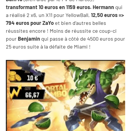
transformant 10 euros en 1159 euros.
Hermann
qui
a réalisé 2 x6, un X11 pour YellowBall,
12,50 euros =>
794 euros pour ZaYo
et bien d’autres belles
réussites encore ! Moins de réussite ce coup-ci
pour
Benjamin
qui passe à côté de 4500 euros pour
25 euros suite à la défaite de Miami !