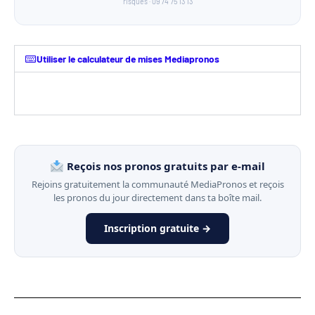
risques · 09 74 75 13 13
Utiliser le calculateur de mises Mediapronos
Reçois nos pronos gratuits par e-mail
Rejoins gratuitement la communauté MediaPronos et reçois
les pronos du jour directement dans ta boîte mail.
Inscription gratuite →