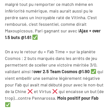
malgré tout pu remporter ce match même en
infériorité numérique, mais aurait aussi pu le
perdre sans un incroyable raté de Vitinha. C’est
remboursé, c’est l’essentiel, comme dirait
Maxoupicsous. Pari gagnant sur avec l
Ajax + over
1.5 buts @1.61
On a vu le retour du « Fab Time » sur la planète
Cosmos : 2 buts marqués dans les arrêts de jeu
permettent de sceller une victoire méritée 3/0,
validant ainsi l’
over 2.5 Team Cosmos @1.90
qui
vient embellir une semaine légèrement négative
pour Fab qui avait mal débuté pour avec le non-but
de la Chine
et Virtus
qui encaisse un but (de
trop)…contre Pennarossa.
Mois positif pour Fab