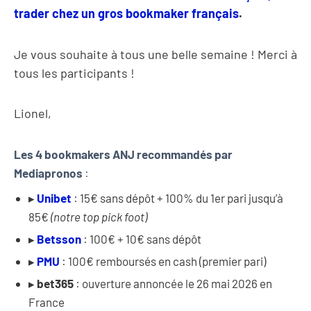
trader chez un gros bookmaker français
.
Je vous souhaite à tous une belle semaine ! Merci à
tous les participants !
Lionel,
Les 4 bookmakers ANJ recommandés par
Mediapronos
:
▸
Unibet
: 15€ sans dépôt + 100% du 1er pari jusqu’à
85€
(notre top pick foot)
▸
Betsson
: 100€ + 10€ sans dépôt
▸
PMU
: 100€ remboursés en cash (premier pari)
▸
bet365
: ouverture annoncée le 26 mai 2026 en
France