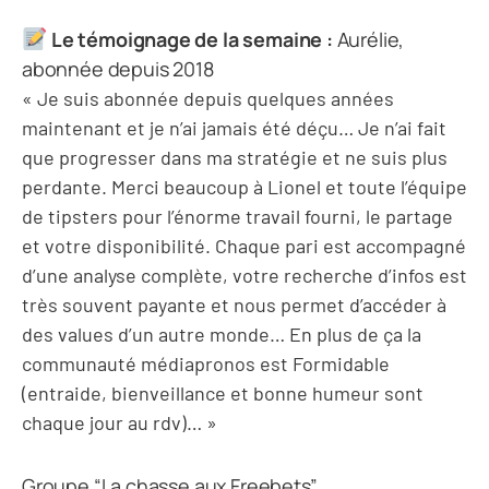
Le témoignage de la semaine :
Aurélie,
abonnée depuis 2018
« Je suis abonnée depuis quelques années
maintenant et je n’ai jamais été déçu… Je n’ai fait
que progresser dans ma stratégie et ne suis plus
perdante. Merci beaucoup à Lionel et toute l’équipe
de tipsters pour l’énorme travail fourni, le partage
et votre disponibilité. Chaque pari est accompagné
d’une analyse complète, votre recherche d’infos est
très souvent payante et nous permet d’accéder à
des values d’un autre monde… En plus de ça la
communauté médiapronos est Formidable
(entraide, bienveillance et bonne humeur sont
chaque jour au rdv)… »
Groupe “La chasse aux Freebets”