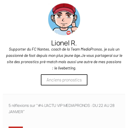
Lionel R.
Supporter du FC Nantes, coach de la Team MediaPronos, je suis un
passionné de foot depuis mon plus jeune âge.Je vous partagerai sur le
site des pronostics pré-match mais aussi une autre de mes passions
: le livebetting.
Anciens pronostics
5 réflexions sur “#4 L’ACTU VIP MEDIAPRONOS : DU 22 AU 28
JANVIER”