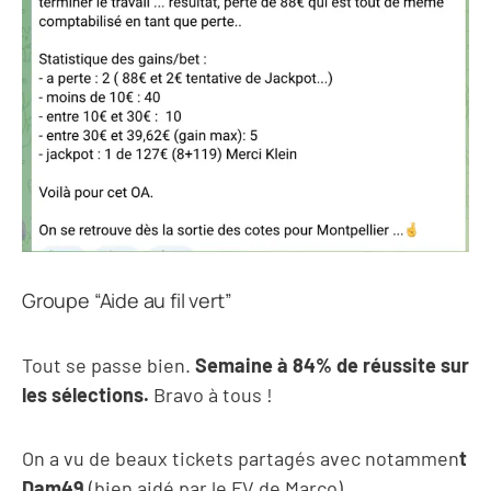
Groupe “Aide au fil vert”
Tout se passe bien.
Semaine à 84% de réussite sur
les sélections.
Bravo à tous !
On a vu de beaux tickets partagés avec notammen
t
Dam49
(bien aidé par le FV de Marco).,