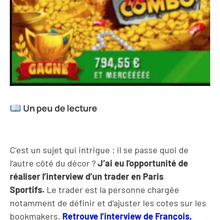
Un peu de lecture
C’est un sujet qui intrigue : il se passe quoi de
l’autre côté du décor ?
J’ai eu l’opportunité de
réaliser l’interview d’un trader en Paris
Sportifs.
Le trader est la personne chargée
notamment de définir et d’ajuster les cotes sur les
bookmakers.
Retrouve l’interview de François,