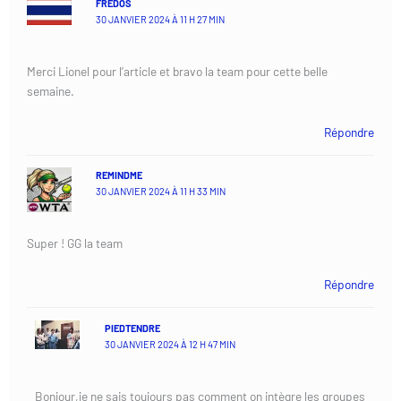
FREDOS
30 JANVIER 2024 À 11 H 27 MIN
Merci Lionel pour l’article et bravo la team pour cette belle
semaine.
Répondre
REMINDME
30 JANVIER 2024 À 11 H 33 MIN
Super ! GG la team
Répondre
PIEDTENDRE
30 JANVIER 2024 À 12 H 47 MIN
Bonjour,je ne sais toujours pas comment on intègre les groupes