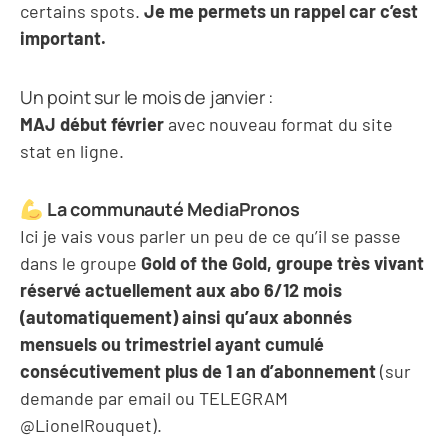
certains spots.
Je me permets un rappel car c’est
important.
Un point sur le mois de janvier :
MAJ début février
avec nouveau format du site
stat en ligne.
La communauté MediaPronos
Ici je vais vous parler un peu de ce qu’il se passe
dans le groupe
Gold of the Gold, groupe très vivant
réservé actuellement aux abo 6/12 mois
(automatiquement) ainsi qu’aux abonnés
mensuels ou trimestriel ayant cumulé
consécutivement plus de 1 an d’abonnement
(sur
demande par email ou TELEGRAM
@LionelRouquet).