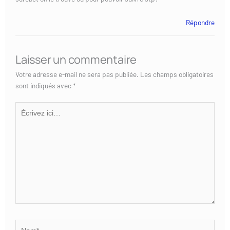
Répondre
Laisser un commentaire
Votre adresse e-mail ne sera pas publiée.
Les champs obligatoires
sont indiqués avec
*
Écrivez
ici…
Nom*