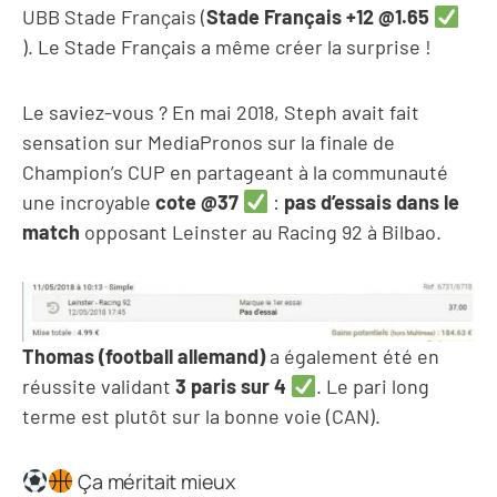
UBB Stade Français (
Stade Français +12 @1.65
). Le Stade Français a même créer la surprise !
Le saviez-vous ? En mai 2018, Steph avait fait
sensation sur MediaPronos sur la finale de
Champion’s CUP en partageant à la communauté
une incroyable
cote @37
:
pas d’essais dans le
match
opposant Leinster au Racing 92 à Bilbao.
Thomas (football allemand)
a également été en
réussite validant
3 paris sur 4
. Le pari long
terme est plutôt sur la bonne voie (CAN).
Ça méritait mieux