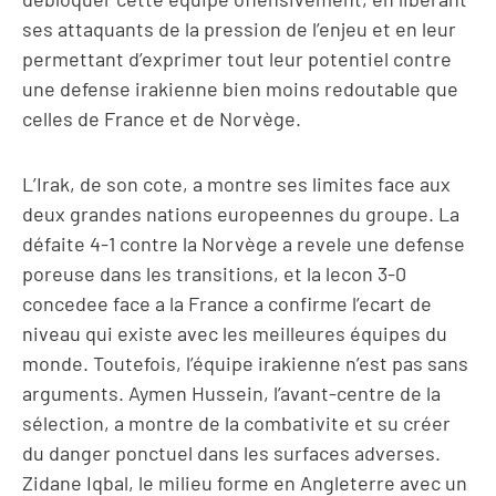
ses attaquants de la pression de l’enjeu et en leur
permettant d’exprimer tout leur potentiel contre
une defense irakienne bien moins redoutable que
celles de France et de Norvège.
L’Irak, de son cote, a montre ses limites face aux
deux grandes nations europeennes du groupe. La
défaite 4-1 contre la Norvège a revele une defense
poreuse dans les transitions, et la lecon 3-0
concedee face a la France a confirme l’ecart de
niveau qui existe avec les meilleures équipes du
monde. Toutefois, l’équipe irakienne n’est pas sans
arguments. Aymen Hussein, l’avant-centre de la
sélection, a montre de la combativite et su créer
du danger ponctuel dans les surfaces adverses.
Zidane Iqbal, le milieu forme en Angleterre avec un