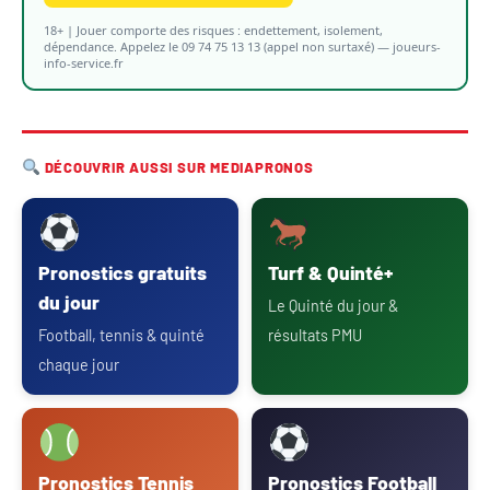
18+ | Jouer comporte des risques : endettement, isolement,
dépendance. Appelez le 09 74 75 13 13 (appel non surtaxé) — joueurs-
info-service.fr
DÉCOUVRIR AUSSI SUR MEDIAPRONOS
Pronostics gratuits
Turf & Quinté+
du jour
Le Quinté du jour &
Football, tennis & quinté
résultats PMU
chaque jour
Pronostics Tennis
Pronostics Football