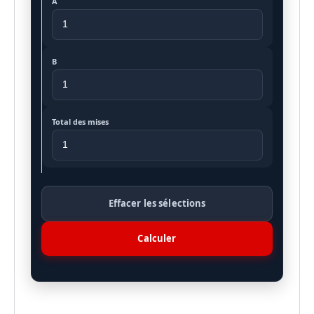
A
B
Total des mises
Effacer les sélections
Calculer