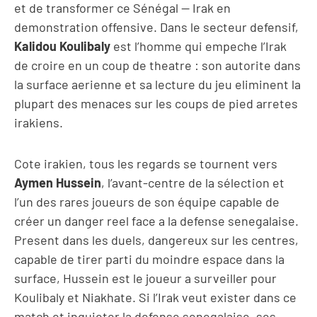
et de transformer ce Sénégal — Irak en
demonstration offensive. Dans le secteur defensif,
Kalidou Koulibaly
est l’homme qui empeche l’Irak
de croire en un coup de theatre : son autorite dans
la surface aerienne et sa lecture du jeu eliminent la
plupart des menaces sur les coups de pied arretes
irakiens.
Cote irakien, tous les regards se tournent vers
Aymen Hussein
, l’avant-centre de la sélection et
l’un des rares joueurs de son équipe capable de
créer un danger reel face a la defense senegalaise.
Present dans les duels, dangereux sur les centres,
capable de tirer parti du moindre espace dans la
surface, Hussein est le joueur a surveiller pour
Koulibaly et Niakhate. Si l’Irak veut exister dans ce
match et inquieter la defense senegalaise, ses