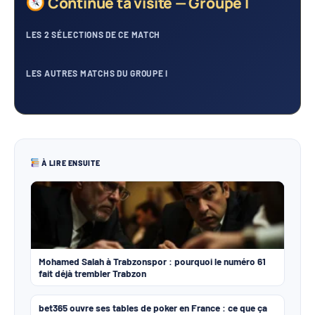
Continue ta visite — Groupe I
LES 2 SÉLECTIONS DE CE MATCH
LES AUTRES MATCHS DU GROUPE I
À LIRE ENSUITE
Mohamed Salah à Trabzonspor : pourquoi le numéro 61
fait déjà trembler Trabzon
bet365 ouvre ses tables de poker en France : ce que ça