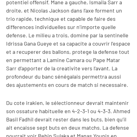
potentiel offensif. Mane a gauche, Ismaila Sarr a
droite, et Nicolas Jackson dans l’axe forment un
trio rapide, technique et capable de faire des
differences individuelles sur n’importe quelle
defense. Le milieu a trois, domine par la sentinelle
Idrissa Gana Gueye et sa capacite a couvrir l’espace
et a recuperer des ballons, protege la defense tout
en permettant a Lamine Camara ou Pape Matar
Sarr d’apporter de la creativite vers l’avant. La
profondeur du banc sénégalais permettra aussi
des ajustements en cours de match si necessaire.
Du cote irakien, le sélectionneur devrait maintenir
son ossature habituelle en 4-2-3-1 ou 4-3-3. Ahmed
Basil Fadhil devrait rester dans les buts, bien qu’il
ait encaisse sept buts en deux matchs. La defense
pourrait voir Rebin Sulaka et Manas Younis en