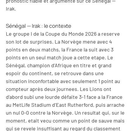
pronostic fiable et argumente sur ce Sénégal —
Irak.
Sénégal — Irak : le contexte
Le groupe I de la Coupe du Monde 2026 a reserve
son lot de surprises. La Norvège mene avec 4
points en deux matchs, la France la suit avec 3
points en un seul match joue a cette etape. Le
Sénégal, champion d’Afrique en titre et grand
espoir du continent, se retrouve dans une
situation inconfortable avec seulement 1 point au
compteur après deux journees. Les Lions ont
d’abord subi une lourde défaite 3-1 face a la France
au MetLife Stadium d’East Rutherford, puis arrache
un nul 0-0 contre la Norvège. Un resultat qui, sur le
moment, etait vecu comme un point de sauve mais
qui se revele insuffisant au regard du classement