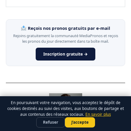
Reçois nos pronos gratuits par e-mail
Rejoins gratuitement la communauté MediaPronos et reçois
les pronos du jour directement dans ta boîte mail.
Inscription gratuite →
En poursuivant votre navigation, vous acceptez le dépôt de
cookies destinés au suivi des visites, aux boutons de partage et
aux contenus des réseaux sociaux.
En savoir plus
×
Refuser
J’accepte
Voir le Gold →
Les
pronos experts
sont réservés aux membres Gold