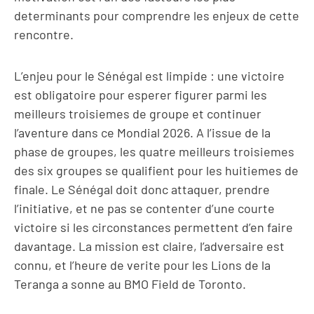
determinants pour comprendre les enjeux de cette
rencontre.
L’enjeu pour le Sénégal est limpide : une victoire
est obligatoire pour esperer figurer parmi les
meilleurs troisiemes de groupe et continuer
l’aventure dans ce Mondial 2026. A l’issue de la
phase de groupes, les quatre meilleurs troisiemes
des six groupes se qualifient pour les huitiemes de
finale. Le Sénégal doit donc attaquer, prendre
l’initiative, et ne pas se contenter d’une courte
victoire si les circonstances permettent d’en faire
davantage. La mission est claire, l’adversaire est
connu, et l’heure de verite pour les Lions de la
Teranga a sonne au BMO Field de Toronto.