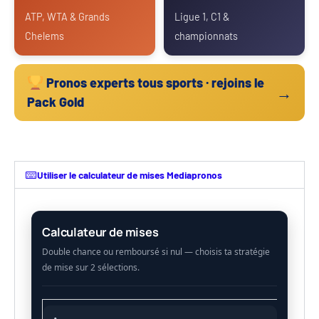
ATP, WTA & Grands
Ligue 1, C1 &
Chelems
championnats
Pronos experts tous sports · rejoins le
→
Pack Gold
Utiliser le calculateur de mises Mediapronos
Calculateur de mises