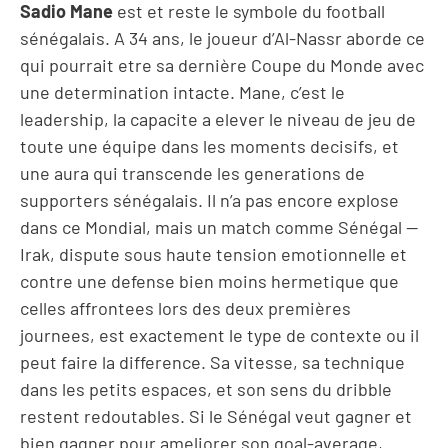
Sadio Mane
est et reste le symbole du football
sénégalais. A 34 ans, le joueur d’Al-Nassr aborde ce
qui pourrait etre sa dernière Coupe du Monde avec
une determination intacte. Mane, c’est le
leadership, la capacite a elever le niveau de jeu de
toute une équipe dans les moments decisifs, et
une aura qui transcende les generations de
supporters sénégalais. Il n’a pas encore explose
dans ce Mondial, mais un match comme Sénégal —
Irak, dispute sous haute tension emotionnelle et
contre une defense bien moins hermetique que
celles affrontees lors des deux premières
journees, est exactement le type de contexte ou il
peut faire la difference. Sa vitesse, sa technique
dans les petits espaces, et son sens du dribble
restent redoutables. Si le Sénégal veut gagner et
bien gagner pour ameliorer son goal-average,