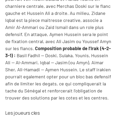
charniere centrale, avec Merchas Doski sur le flanc
gauche et Hussein Ali a droite. Au milieu, Zidane
Iqbal est la piece maitresse creative, associe a
Amir Al-Ammari ou Zaid Ismail dans un role plus
defensif. En attaque, Aymen Hussein sera le point
de fixation central, avec Ali Jasim ou Youssef Amyn
sur les flancs.
Composition probable de l’Irak (4-2-
3-1) :
Basil Fadhil — Doski, Sulaka, Younis, Hussein
Ali — Al-Ammari, Iqbal — Jasim (ou Amyn), Aimar
Sher, Ali-Hamadi — Aymen Hussein. Le staff irakien
pourrait egalement opter pour un bloc bas defensif
afin de limiter les degats, ce qui compliquerait la
tache du Sénégal et renforcerait l’obligation de
trouver des solutions par les cotes et les centres.
Les joueurs cles