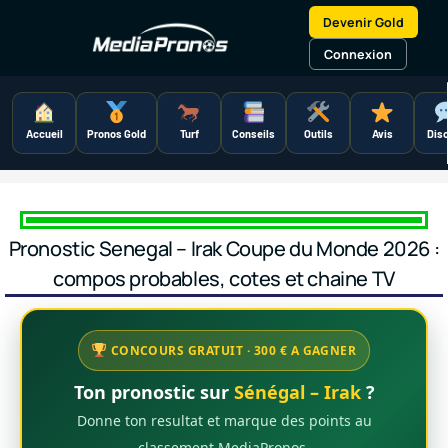
Aller
Devenir Gold
au
contenu
Connexion
Accueil
Pronos Gold
Turf
Conseils
Outils
Avis
Dis
Pronostic Senegal – Irak Coupe du Monde 2026 :
compos probables, cotes et chaine TV
CONCOURS GRATUIT · 300 € A GAGNER
Ton pronostic sur
Sénégal – Irak
?
Donne ton resultat et marque des points au
classement MediaPronos.