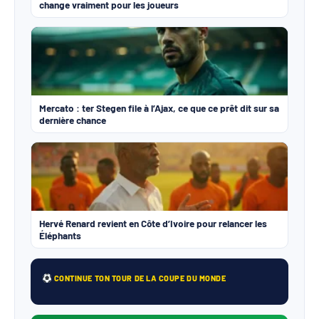
change vraiment pour les joueurs
Mercato : ter Stegen file à l’Ajax, ce que ce prêt dit sur sa
dernière chance
Hervé Renard revient en Côte d’Ivoire pour relancer les
Éléphants
CONTINUE TON TOUR DE LA COUPE DU MONDE