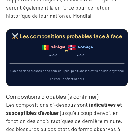
seront également là en force pour ce retour
historique de leur nation au Mondial.
Les compositions probables face à face
Sénégal
Norvège
vs
4-3-3
4-3-3
Krépin Diatta
Julian Ryerson
Antonio Nusa
Ismaïla Sarr
Idrissa Gueye
Sander Berge
Mamadou Sarr
Kristoffer Ajer
Orjan Nyland
Nicolas Jackson
Pape Matar Sarr
Erling Haaland
Édouard Mendy
Martin Odegaard
Leo Ostigard
Moussa Niakhaté
Habib Diarra
Sadio Mané
Alexander Sorloth
Fredrik Aursnes
David Moller Wolfe
El Hadji Malick Diouf
Compositions probables des deux équipes · positions indicatives selon le système
de chaque sélectionneur
Compositions probables (à confirmer)
Les compositions ci-dessous sont
indicatives et
susceptibles d’évoluer
jusqu’au coup d’envoi, en
fonction des choix tactiques de dernière minute,
des blessures ou des états de forme observés à