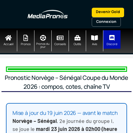
Aller
au
Devenir Gold
contenu
Connexion
Accueil
Pronos
Pronos du
Conseils
Outils
Avis
Discord
jour
Pronostic Norvège – Sénégal Coupe du Monde
2026 : compos, cotes, chaîne TV
Mise à jour du 19 juin 2026 — avant le match
Norvège – Sénégal
, 2e journée du groupe I,
se joue le
mardi 23 juin 2026 à 02h00 (heure