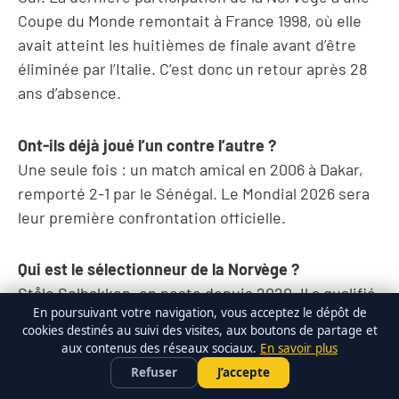
Coupe du Monde remontait à France 1998, où elle
avait atteint les huitièmes de finale avant d’être
éliminée par l’Italie. C’est donc un retour après 28
ans d’absence.
Ont-ils déjà joué l’un contre l’autre ?
Une seule fois : un match amical en 2006 à Dakar,
remporté 2-1 par le Sénégal. Le Mondial 2026 sera
leur première confrontation officielle.
Qui est le sélectionneur de la Norvège ?
Ståle Solbakken, en poste depuis 2020. Il a qualifié
En poursuivant votre navigation, vous acceptez le dépôt de
la Norvège en terminant premier de son groupe de
cookies destinés au suivi des visites, aux boutons de partage et
qualification avec un sans-faute (8 victoires en 8
aux contenus des réseaux sociaux.
En savoir plus
bet365
PARIER SUR LE FOOT •
matchs).
×
Profiter de l'offre →
×
Refuser
J’accepte
FREEBET 100 €
Voir le Gold →
Les
pronos experts
sont réservés aux membres Gold