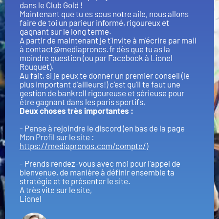
dans le Club Gold !
Maintenant que tu es sous notre aile, nous allons
faire de toi un parieur informé, rigoureux et
gagnant sur le long terme.
A partir de maintenant je t'invite à m'écrire par mail
à contact@mediapronos.fr dès que tu as la
moindre question (ou par Facebook à Lionel
Rouquet).
Au fait, si je peux te donner un premier conseil (le
plus important d'ailleurs!) c'est qu'il te faut une
gestion de bankroll rigoureuse et sérieuse pour
être gagnant dans les paris sportifs.
Deux choses très importantes :
- Pense à rejoindre le discord (en bas de la page
Mon Profil sur le site :
https://mediapronos.com/compte/
)
- Prends rendez-vous avec moi pour l'appel de
bienvenue, de manière à définir ensemble ta
stratégie et te présenter le site.
A très vite sur le site,
Lionel