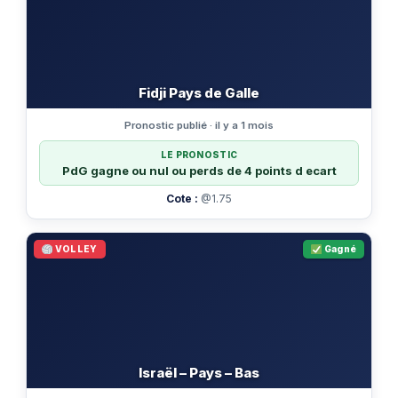
Fidji Pays de Galle
Pronostic publié · il y a 1 mois
LE PRONOSTIC
PdG gagne ou nul ou perds de 4 points d ecart
Cote :
@1.75
VOLLEY
Gagné
Israël – Pays – Bas