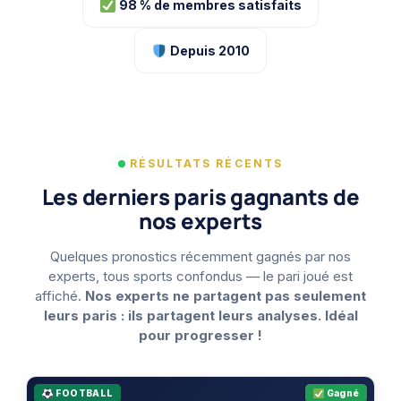
98 % de membres satisfaits
Depuis 2010
RÉSULTATS RÉCENTS
Les derniers paris gagnants de
nos experts
Quelques pronostics récemment gagnés par nos
experts, tous sports confondus — le pari joué est
affiché.
Nos experts ne partagent pas seulement
leurs paris : ils partagent leurs analyses. Idéal
pour progresser !
FOOTBALL
Gagné