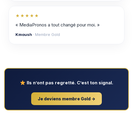
★★★★★
« MediaPronos a tout changé pour moi. »
Kmoush
· Membre Gold
Ils n’ont pas regretté. C’est ton signal.
Je deviens membre Gold →