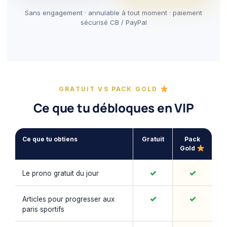
Sans engagement · annulable à tout moment · paiement
sécurisé CB / PayPal
GRATUIT VS PACK GOLD
Ce que tu débloques en VIP
Ce que tu obtiens
Gratuit
Pack
Gold
✓
✓
Le prono gratuit du jour
✓
✓
Articles pour progresser aux
paris sportifs