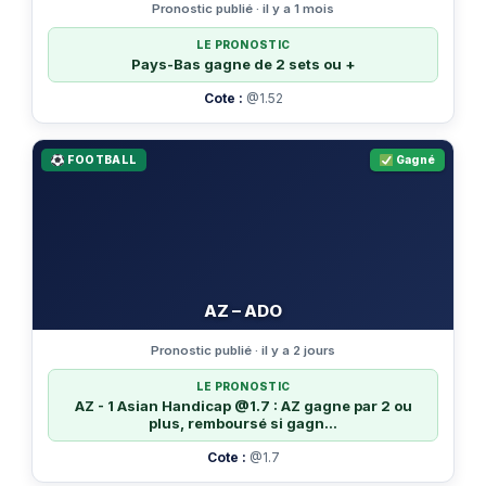
Pronostic publié · il y a 1 mois
LE PRONOSTIC
Pays-Bas gagne de 2 sets ou +
Cote :
@1.52
FOOTBALL
Gagné
AZ – ADO
Pronostic publié · il y a 2 jours
LE PRONOSTIC
AZ - 1 Asian Handicap @1.7 : AZ gagne par 2 ou
plus, remboursé si gagn…
Cote :
@1.7