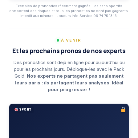
Exemples de pronostics récemment gagnés. Les paris sportifs
comportent des risques et tous les pronostics ne sont pas gagnants.
Interdit aux mineurs · Joueurs Info Service 09 74 75 13 13.
À VENIR
Et les prochains pronos de nos experts
Des pronostics sont déjà en ligne pour aujourd’hui ou
pour les prochains jours. Débloque-les avec le Pack
Gold.
Nos experts ne partagent pas seulement
leurs paris : ils partagent leurs analyses. Idéal
pour progresser !
SPORT