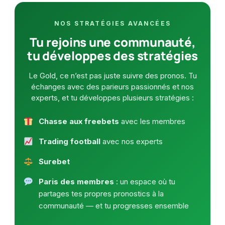
NOS STRATÉGIES AVANCÉES
Tu rejoins une communauté,
tu développes des stratégies
Le Gold, ce n’est pas juste suivre des pronos. Tu
échanges avec des parieurs passionnés et nos
experts, et tu développes plusieurs stratégies :
Chasse aux freebets
avec les membres
Trading football
avec nos experts
Surebet
Paris des membres
: un espace où tu
partages tes propres pronostics à la
communauté — et tu progresses ensemble