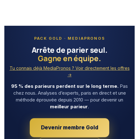
Aller
au
contenu
PACK GOLD · MEDIAPRONOS
Arrête de parier seul.
Gagne en équipe.
Tu connais déjà MediaPronos ? Voir directement les offres
→
95 % des parieurs perdent sur le long terme.
Pas
chez nous. Analyses d’experts, paris en direct et une
méthode éprouvée depuis 2010 — pour devenir un
meilleur parieur
.
Devenir membre Gold