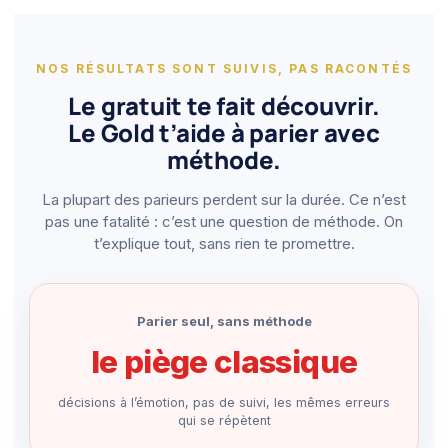
NOS RÉSULTATS SONT SUIVIS, PAS RACONTÉS
Le gratuit te fait découvrir.
Le Gold t’aide à parier avec
méthode.
La plupart des parieurs perdent sur la durée. Ce n’est
pas une fatalité : c’est une question de méthode. On
t’explique tout, sans rien te promettre.
Parier seul, sans méthode
le piège classique
décisions à l’émotion, pas de suivi, les mêmes erreurs
qui se répètent