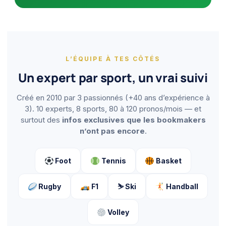
L’ÉQUIPE À TES CÔTÉS
Un expert par sport, un vrai suivi
Créé en 2010 par 3 passionnés (+40 ans d’expérience à
3). 10 experts, 8 sports, 80 à 120 pronos/mois — et
surtout des
infos exclusives que les bookmakers
n’ont pas encore
.
Foot
Tennis
Basket
Rugby
F1
⛷️ Ski
Handball
Volley