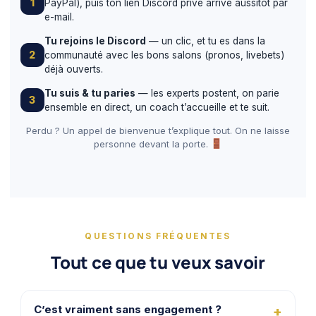
1
PayPal), puis ton lien Discord privé arrive aussitôt par
e-mail.
Tu rejoins le Discord
— un clic, et tu es dans la
2
communauté avec les bons salons (pronos, livebets)
déjà ouverts.
Tu suis & tu paries
— les experts postent, on parie
3
ensemble en direct, un coach t’accueille et te suit.
Perdu ? Un appel de bienvenue t’explique tout. On ne laisse
personne devant la porte.
QUESTIONS FRÉQUENTES
Tout ce que tu veux savoir
C’est vraiment sans engagement ?