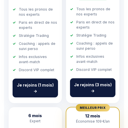
Tous les pronos de
Tous les pronos de
nos experts
nos experts
Paris en direct de nos
Paris en direct de nos
experts
experts
Stratégie Trading
Stratégie Trading
Coaching : appels de
Coaching : appels de
suivi perso
suivi perso
Infos exclusives
Infos exclusives
avant-match
avant-match
Discord VIP complet
Discord VIP complet
Je rejoins (3 mois)
Je rejoins (1 mois)
→
→
MEILLEUR PRIX
6 mois
12 mois
Expert
Économise 109 €/an