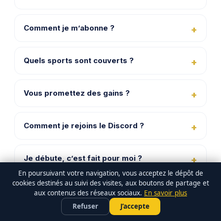
Comment je m’abonne ?
Quels sports sont couverts ?
Vous promettez des gains ?
Comment je rejoins le Discord ?
Je débute, c’est fait pour moi ?
En poursuivant votre navigation, vous acceptez le dépôt de
cookies destinés au suivi des visites, aux boutons de partage et
Avec quel budget je peux démarrer ?
aux contenus des réseaux sociaux.
En savoir plus
Refuser
J’accepte
Passer Gold — 29,90 €/mois →
✕