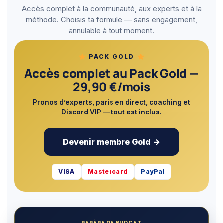
Accès complet à la communauté, aux experts et à la
méthode. Choisis ta formule — sans engagement,
annulable à tout moment.
PACK GOLD
Accès complet au Pack Gold —
29,90 €/mois
Pronos d’experts, paris en direct, coaching et
Discord VIP — tout est inclus.
Devenir membre Gold →
VISA
Mastercard
PayPal
REPÈRE DE BUDGET